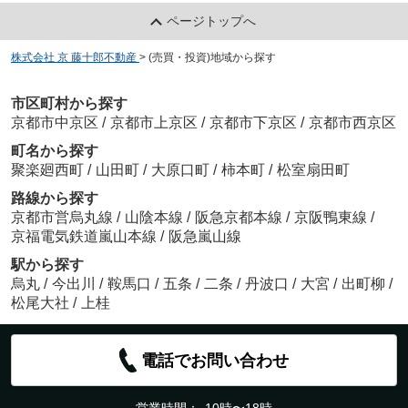
ページトップへ
株式会社 京 藤十郎不動産
>
(売買・投資)地域から探す
市区町村から探す
京都市中京区
/
京都市上京区
/
京都市下京区
/
京都市西京区
町名から探す
聚楽廻西町
/
山田町
/
大原口町
/
柿本町
/
松室扇田町
路線から探す
京都市営烏丸線
/
山陰本線
/
阪急京都本線
/
京阪鴨東線
/
京福電気鉄道嵐山本線
/
阪急嵐山線
駅から探す
烏丸
/
今出川
/
鞍馬口
/
五条
/
二条
/
丹波口
/
大宮
/
出町柳
/
松尾大社
/
上桂
電話でお問い合わせ