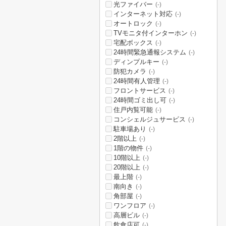
光ファイバー
(-)
インターネット対応
(-)
オートロック
(-)
TVモニタ付インターホン
(-)
宅配ボックス
(-)
24時間緊急通報システム
(-)
ディンプルキー
(-)
防犯カメラ
(-)
24時間有人管理
(-)
フロントサービス
(-)
24時間ゴミ出し可
(-)
住戸内覧可能
(-)
コンシェルジュサービス
(-)
駐車場あり
(-)
2階以上
(-)
1階の物件
(-)
10階以上
(-)
20階以上
(-)
最上階
(-)
南向き
(-)
角部屋
(-)
ワンフロア
(-)
高層ビル
(-)
飲食店可
(-)