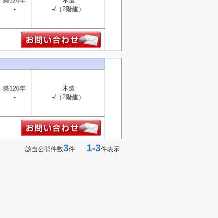
築126年
木造
-
-/（2階建）
築126年
木造
-
-/（2階建）
3
1-3
該当公開件数
件
件表示