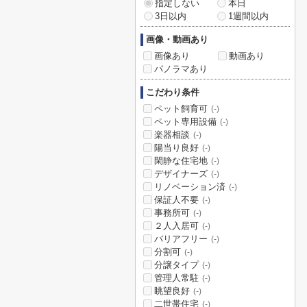
指定しない
本日
3日以内
1週間以内
画像・動画あり
画像あり
動画あり
パノラマあり
こだわり条件
ペット飼育可
(-)
ペット専用設備
(-)
楽器相談
(-)
陽当り良好
(-)
閑静な住宅地
(-)
デザイナーズ
(-)
リノベーション済
(-)
保証人不要
(-)
事務所可
(-)
２人入居可
(-)
バリアフリー
(-)
分割可
(-)
分譲タイプ
(-)
管理人常駐
(-)
眺望良好
(-)
二世帯住宅
(-)