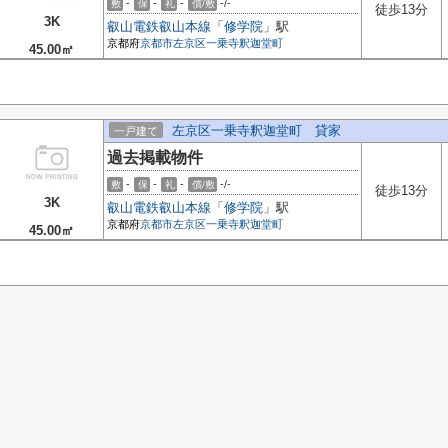
-
-
-
-/-
敷
保
礼
償/敷
徒歩13分
3K
叡山電鉄叡山本線
「
修学院
」駅
京都府
京都市左京区
一乗寺釈迦堂町
45.00㎡
左京区一乗寺釈迦堂町 貸家
一戸建て
過去掲載物件
-
-
-
-/-
敷
保
礼
償/敷
徒歩13分
3K
叡山電鉄叡山本線
「
修学院
」駅
京都府
京都市左京区
一乗寺釈迦堂町
45.00㎡