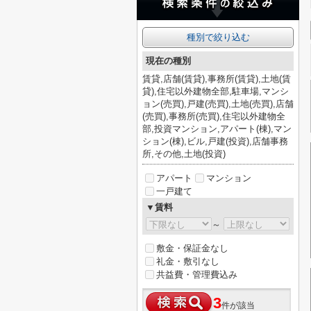
種別で絞り込む
現在の種別
賃貸,店舗(賃貸),事務所(賃貸),土地(賃
貸),住宅以外建物全部,駐車場,マンシ
ョン(売買),戸建(売買),土地(売買),店舗
(売買),事務所(売買),住宅以外建物全
部,投資マンション,アパート(棟),マン
ション(棟),ビル,戸建(投資),店舗事務
所,その他,土地(投資)
アパート
マンション
一戸建て
▼賃料
～
敷金・保証金なし
礼金・敷引なし
共益費・管理費込み
3
件が該当