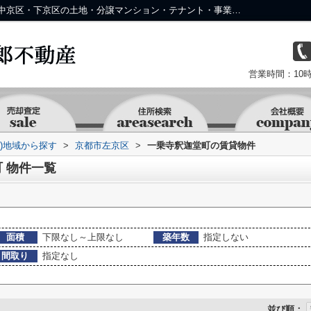
京都市左京区一乗寺釈迦堂町の物件一覧｜中京区・下京区の土地・分譲マンション・テナント・事業用物件なら株式会社 京 藤十郎不動産
営業時間：10時
資)地域から探す
>
京都市左京区
>
一乗寺釈迦堂町の賃貸物件
 物件一覧
面積
下限なし～上限なし
築年数
指定しない
間取り
指定なし
並び順：