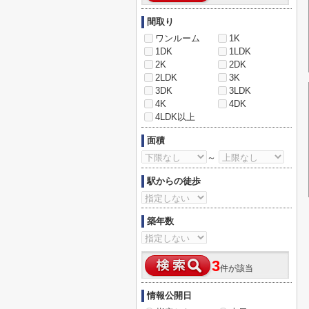
間取り
ワンルーム
1K
1DK
1LDK
2K
2DK
2LDK
3K
3DK
3LDK
4K
4DK
4LDK以上
面積
～
駅からの徒歩
築年数
3
件が該当
情報公開日