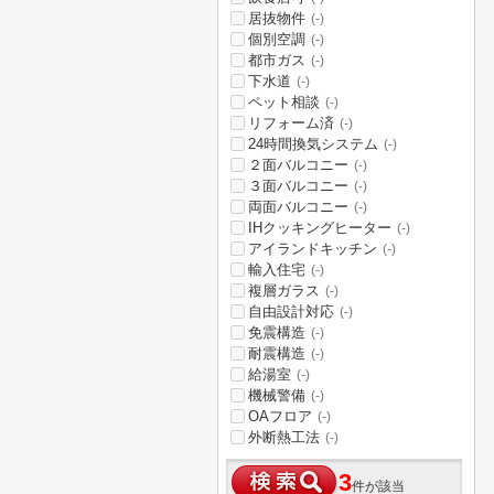
居抜物件
(-)
個別空調
(-)
都市ガス
(-)
下水道
(-)
ペット相談
(-)
リフォーム済
(-)
24時間換気システム
(-)
２面バルコニー
(-)
３面バルコニー
(-)
両面バルコニー
(-)
IHクッキングヒーター
(-)
アイランドキッチン
(-)
輸入住宅
(-)
複層ガラス
(-)
自由設計対応
(-)
免震構造
(-)
耐震構造
(-)
給湯室
(-)
機械警備
(-)
OAフロア
(-)
外断熱工法
(-)
3
件が該当