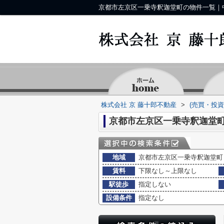
株式会社 京 藤十郎不動産
>
(売買・投
京都市左京区一乗寺釈迦堂町
地域
京都市左京区一乗寺釈迦堂町
賃料
下限なし～上限なし
駅徒歩
指定しない
設備条件
指定なし