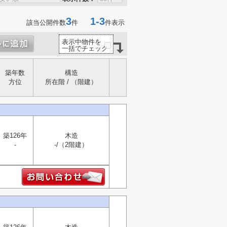
3
1-3
該当公開件数
件
件表示
表示中物件を
一括でチェック
築年数
構造
方位
所在階 / （階建）
築126年
木造
-
-/（2階建）