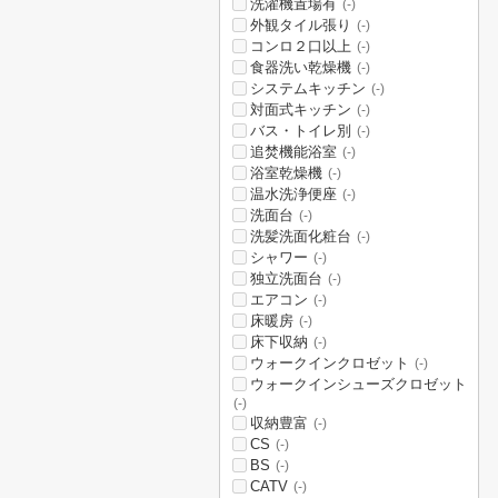
洗濯機置場有
(-)
外観タイル張り
(-)
コンロ２口以上
(-)
食器洗い乾燥機
(-)
システムキッチン
(-)
対面式キッチン
(-)
バス・トイレ別
(-)
追焚機能浴室
(-)
浴室乾燥機
(-)
温水洗浄便座
(-)
洗面台
(-)
洗髪洗面化粧台
(-)
シャワー
(-)
独立洗面台
(-)
エアコン
(-)
床暖房
(-)
床下収納
(-)
ウォークインクロゼット
(-)
ウォークインシューズクロゼット
(-)
収納豊富
(-)
CS
(-)
BS
(-)
CATV
(-)