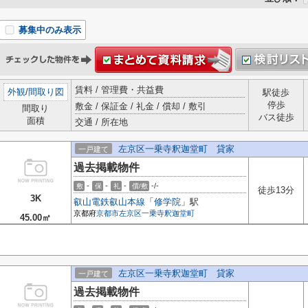
募集中のみ表示
賃料 / 管理費・共益費
外観
/
間取り図
駅徒歩
停歩
敷金 / 保証金 / 礼金 / 償却 / 敷引
間取り
バス徒歩
面積
交通 / 所在地
左京区一乗寺釈迦堂町 貸家
一戸建て
過去掲載物件
-
-
-
-/-
敷
保
礼
償/敷
徒歩13分
3K
叡山電鉄叡山本線
「
修学院
」駅
京都府
京都市左京区
一乗寺釈迦堂町
45.00㎡
左京区一乗寺釈迦堂町 貸家
一戸建て
過去掲載物件