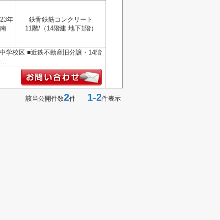
23年
鉄骨鉄筋コンクリート
南
11階/（14階建 地下1階）
中学校区 ■近鉄不動産旧分譲・14階
..
2
1-2
該当公開件数
件
件表示