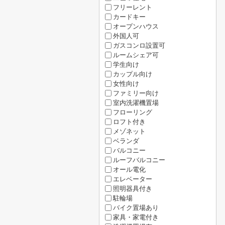
フリーレント
カードキー
オープンハウス
外国人可
ガスコンロ設置可
ルームシェア可
学生向け
カップル向け
女性向け
ファミリー向け
室内洗濯機置場
フローリング
ロフト付き
メゾネット
ベランダ
バルコニー
ルーフバルコニー
オール電化
エレベーター
照明器具付き
駐輪場
バイク置場あり
家具・家電付き