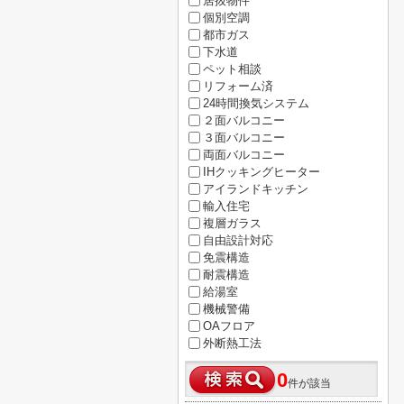
居抜物件
個別空調
都市ガス
下水道
ペット相談
リフォーム済
24時間換気システム
２面バルコニー
３面バルコニー
両面バルコニー
IHクッキングヒーター
アイランドキッチン
輸入住宅
複層ガラス
自由設計対応
免震構造
耐震構造
給湯室
機械警備
OAフロア
外断熱工法
0
件が該当