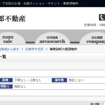
京都市中京区橋東詰町の物件一覧｜中京区・下京区の土地・分譲マンション・テナント・事業用物件なら株式会社 京 藤十郎不動産
営業時間：10時
資)地域から探す
>
京都市中京区
>
橋東詰町の賃貸物件
一覧
面積
下限なし～上限なし
築年数
指定しない
間取り
指定なし
並び順：