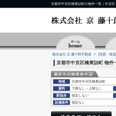
株式会社 京 藤十郎不動産
>
(売買・投
京都市中京区橋東詰町 物件
地域
京都市中京区橋東詰町
賃料
下限なし～上限なし
駅徒歩
指定しない
設備条件
指定なし