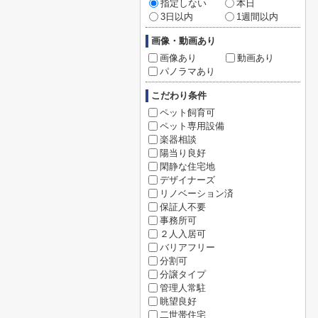
指定しない
本日
3日以内
1週間以内
画像・動画あり
画像あり
動画あり
パノラマあり
こだわり条件
ペット飼育可
ペット専用設備
楽器相談
陽当り良好
閑静な住宅地
デザイナーズ
リノベーション済
保証人不要
事務所可
２人入居可
バリアフリー
分割可
分譲タイプ
管理人常駐
眺望良好
二世帯住宅