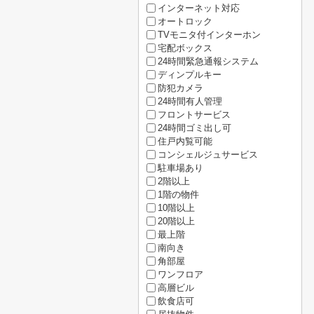
インターネット対応
オートロック
TVモニタ付インターホン
宅配ボックス
24時間緊急通報システム
ディンプルキー
防犯カメラ
24時間有人管理
フロントサービス
24時間ゴミ出し可
住戸内覧可能
コンシェルジュサービス
駐車場あり
2階以上
1階の物件
10階以上
20階以上
最上階
南向き
角部屋
ワンフロア
高層ビル
飲食店可