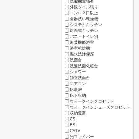
洗濯機置場有
外観タイル張り
コンロ２口以上
食器洗い乾燥機
システムキッチン
対面式キッチン
バス・トイレ別
追焚機能浴室
浴室乾燥機
温水洗浄便座
洗面台
洗髪洗面化粧台
シャワー
独立洗面台
エアコン
床暖房
床下収納
ウォークインクロゼット
ウォークインシューズクロゼット
収納豊富
CS
BS
CATV
光ファイバー