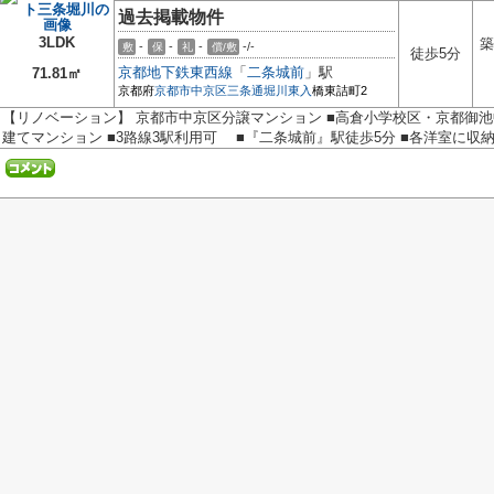
過去掲載物件
3LDK
築
-
-
-
-/-
敷
保
礼
償/敷
徒歩5分
京都地下鉄東西線
「
二条城前
」駅
71.81㎡
京都府
京都市中京区
三条通堀川東入
橋東詰町2
【リノベーション】 京都市中京区分譲マンション ■高倉小学校区・京都御池
建てマンション ■3路線3駅利用可 ■『二条城前』駅徒歩5分 ■各洋室に収納.