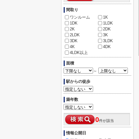
間取り
ワンルーム
1K
1DK
1LDK
2K
2DK
2LDK
3K
3DK
3LDK
4K
4DK
4LDK以上
面積
～
駅からの徒歩
築年数
0
件が該当
情報公開日