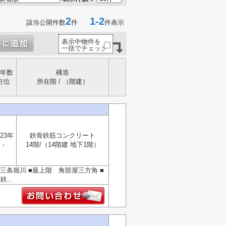
2
1-2
該当公開件数
件
件表示
表示中物件を
一括でチェック
年数
構造
方位
所在階 / （階建）
23年
鉄骨鉄筋コンクリート
-
14階/（14階建 地下1階）
条堀川 ■最上階 角部屋三方角 ■
...