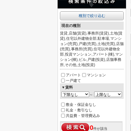
種別で絞り込む
現在の種別
賃貸,店舗(賃貸),事務所(賃貸),土地(賃
貸),住宅以外建物全部,駐車場,マンシ
ョン(売買),戸建(売買),土地(売買),店舗
(売買),事務所(売買),住宅以外建物全
部,投資マンション,アパート(棟),マン
ション(棟),ビル,戸建(投資),店舗事務
所,その他,土地(投資)
アパート
マンション
一戸建て
▼賃料
～
敷金・保証金なし
礼金・敷引なし
共益費・管理費込み
0
件が該当