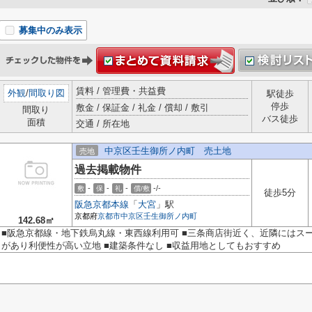
募集中のみ表示
賃料 / 管理費・共益費
外観
/
間取り図
駅徒歩
停歩
敷金 / 保証金 / 礼金 / 償却 / 敷引
間取り
バス徒歩
面積
交通 / 所在地
中京区壬生御所ノ内町 売土地
売地
過去掲載物件
-
-
-
-/-
敷
保
礼
償/敷
徒歩5分
阪急京都本線
「
大宮
」駅
京都府
京都市中京区
壬生御所ノ内町
142.68㎡
■阪急京都線・地下鉄烏丸線・東西線利用可 ■三条商店街近く、近隣にはス
があり利便性が高い立地 ■建築条件なし ■収益用地としてもおすすめ