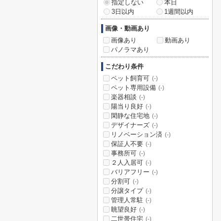
指定しない
本日
3日以内
1週間以内
画像・動画あり
画像あり
動画あり
パノラマあり
こだわり条件
ペット飼育可
(-)
ペット専用設備
(-)
楽器相談
(-)
陽当り良好
(-)
閑静な住宅地
(-)
デザイナーズ
(-)
リノベーション済
(-)
保証人不要
(-)
事務所可
(-)
２人入居可
(-)
バリアフリー
(-)
分割可
(-)
分譲タイプ
(-)
管理人常駐
(-)
眺望良好
(-)
二世帯住宅
(-)