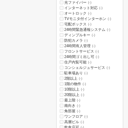
光ファイバー
(-)
インターネット対応
(-)
オートロック
(-)
TVモニタ付インターホン
(-)
宅配ボックス
(-)
24時間緊急通報システム
(-)
ディンプルキー
(-)
防犯カメラ
(-)
24時間有人管理
(-)
フロントサービス
(-)
24時間ゴミ出し可
(-)
住戸内覧可能
(-)
コンシェルジュサービス
(-)
駐車場あり
(-)
2階以上
(-)
1階の物件
(-)
10階以上
(-)
20階以上
(-)
最上階
(-)
南向き
(-)
角部屋
(-)
ワンフロア
(-)
高層ビル
(-)
飲食店可
(-)