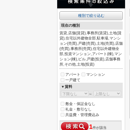
種別で絞り込む
現在の種別
賃貸,店舗(賃貸),事務所(賃貸),土地(賃
貸),住宅以外建物全部,駐車場,マンシ
ョン(売買),戸建(売買),土地(売買),店舗
(売買),事務所(売買),住宅以外建物全
部,投資マンション,アパート(棟),マン
ション(棟),ビル,戸建(投資),店舗事務
所,その他,土地(投資)
アパート
マンション
一戸建て
▼賃料
～
敷金・保証金なし
礼金・敷引なし
共益費・管理費込み
1
件が該当