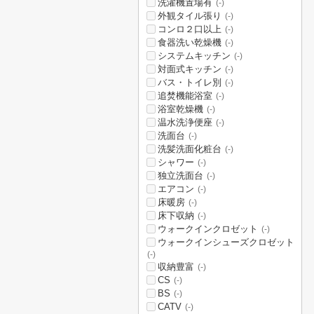
洗濯機置場有
(-)
外観タイル張り
(-)
コンロ２口以上
(-)
食器洗い乾燥機
(-)
システムキッチン
(-)
対面式キッチン
(-)
バス・トイレ別
(-)
追焚機能浴室
(-)
浴室乾燥機
(-)
温水洗浄便座
(-)
洗面台
(-)
洗髪洗面化粧台
(-)
シャワー
(-)
独立洗面台
(-)
エアコン
(-)
床暖房
(-)
床下収納
(-)
ウォークインクロゼット
(-)
ウォークインシューズクロゼット
(-)
収納豊富
(-)
CS
(-)
BS
(-)
CATV
(-)