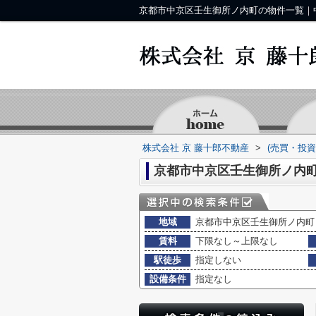
株式会社 京 藤十郎不動産
>
(売買・投
京都市中京区壬生御所ノ内町
地域
京都市中京区壬生御所ノ内町
賃料
下限なし～上限なし
駅徒歩
指定しない
設備条件
指定なし