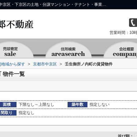
京都市中京区壬生御所ノ内町の物件一覧｜中京区・下京区の土地・分譲マンション・テナント・事業用物件なら株式会社 京 藤十郎不動産
営業時間：10時
資)地域から探す
>
京都市中京区
>
壬生御所ノ内町の賃貸物件
 物件一覧
面積
下限なし～上限なし
築年数
指定しない
間取り
指定なし
並び順：