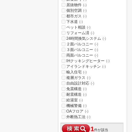
居抜物件
(-)
個別空調
(-)
都市ガス
(-)
下水道
(-)
ペット相談
(-)
リフォーム済
(-)
24時間換気システム
(-)
２面バルコニー
(-)
３面バルコニー
(-)
両面バルコニー
(-)
IHクッキングヒーター
(-)
アイランドキッチン
(-)
輸入住宅
(-)
複層ガラス
(-)
自由設計対応
(-)
免震構造
(-)
耐震構造
(-)
給湯室
(-)
機械警備
(-)
OAフロア
(-)
外断熱工法
(-)
1
件が該当