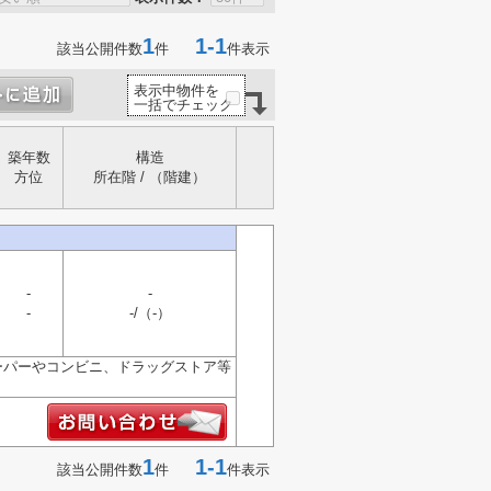
1
1-1
該当公開件数
件
件表示
表示中物件を
一括でチェック
築年数
構造
方位
所在階 / （階建）
-
-
-
-/（-）
ーパーやコンビニ、ドラッグストア等
1
1-1
該当公開件数
件
件表示