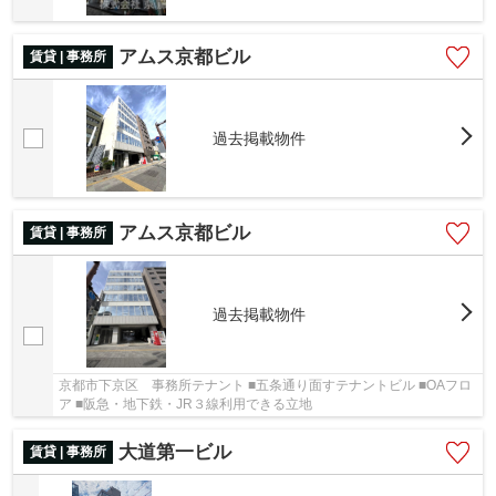
アムス京都ビル
賃貸 | 事務所
過去掲載物件
アムス京都ビル
賃貸 | 事務所
過去掲載物件
京都市下京区 事務所テナント ■五条通り面すテナントビル ■OAフロ
ア ■阪急・地下鉄・JR３線利用できる立地
大道第一ビル
賃貸 | 事務所