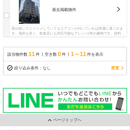
過去掲載物件
雨が続いてジメジメしていてもエアコンが付いていれば快適に過ごせま
す。場所も良く、飲食店にも対応可能なアレンジOKの建物です。賃料は
38.4527万円です。空いたお弁当箱を手早く洗え...
11
0
1～11
該当物件数
件
空き数
件
件を表示
変更
絞り込み条件：
なし
ページトップへ