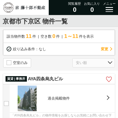
閲覧履歴
お気に入り
メニュー
0
0
京都市下京区 物件一覧
11
0
1～11
該当物件数
件
空き数
件
件を表示
変更
絞り込み条件：
なし
空室のみ
AYA四条烏丸ビル
賃貸 | 事務所
過去掲載物件
「AYA四条烏丸ビル」の物件情報をお探しならお気軽にお問い合わせ下