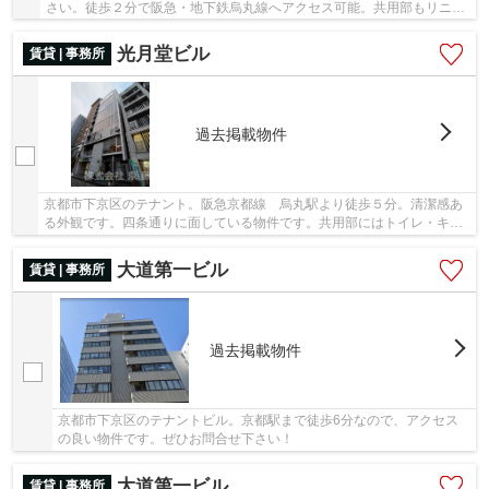
さい。徒歩２分で阪急・地下鉄烏丸線へアクセス可能。共用部もリニュ
ーアル予定で過ごしやすい空間へ。
光月堂ビル
賃貸 | 事務所
過去掲載物件
京都市下京区のテナント。阪急京都線 烏丸駅より徒歩５分。清潔感あ
る外観です。四条通りに面している物件です。共用部にはトイレ・キッ
チンもあり便利です。一度ご覧になって下さい！
大道第一ビル
賃貸 | 事務所
過去掲載物件
京都市下京区のテナントビル。京都駅まで徒歩6分なので、アクセス
の良い物件です。ぜひお問合せ下さい！
大道第一ビル
賃貸 | 事務所