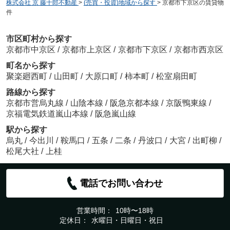
株式会社 京 藤十郎不動産
>
(売買・投資)地域から探す
>
京都市下京区の賃貸物
件
市区町村から探す
京都市中京区
/
京都市上京区
/
京都市下京区
/
京都市西京区
町名から探す
聚楽廻西町
/
山田町
/
大原口町
/
柿本町
/
松室扇田町
路線から探す
京都市営烏丸線
/
山陰本線
/
阪急京都本線
/
京阪鴨東線
/
京福電気鉄道嵐山本線
/
阪急嵐山線
駅から探す
烏丸
/
今出川
/
鞍馬口
/
五条
/
二条
/
丹波口
/
大宮
/
出町柳
/
松尾大社
/
上桂
電話でお問い合わせ
営業時間：
10時〜18時
定休日：
水曜日・日曜日・祝日