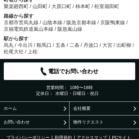
聚楽廻西町
/
山田町
/
大原口町
/
柿本町
/
松室扇田町
路線から探す
京都市営烏丸線
/
山陰本線
/
阪急京都本線
/
京阪鴨東線
/
京福電気鉄道嵐山本線
/
阪急嵐山線
駅から探す
烏丸
/
今出川
/
鞍馬口
/
五条
/
二条
/
丹波口
/
大宮
/
出町柳
/
松尾大社
/
上桂
電話でお問い合わせ
営業時間：
10時〜18時
定休日：
水曜日・日曜日・祝日
ホーム
会社概要
お問い合わせ
物件リクエスト
プライバシーポリシー
利用規約
アクセスマップ
PCサイト