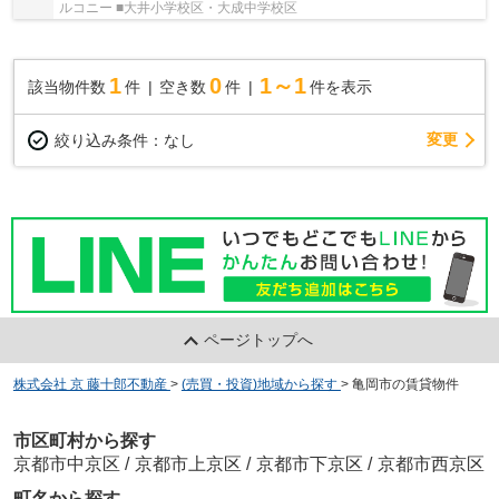
ルコニー ■大井小学校区・大成中学校区
1
0
1～1
該当物件数
件
空き数
件
件を表示
変更
絞り込み条件：
なし
ページトップへ
株式会社 京 藤十郎不動産
>
(売買・投資)地域から探す
>
亀岡市の賃貸物件
市区町村から探す
京都市中京区
/
京都市上京区
/
京都市下京区
/
京都市西京区
町名から探す