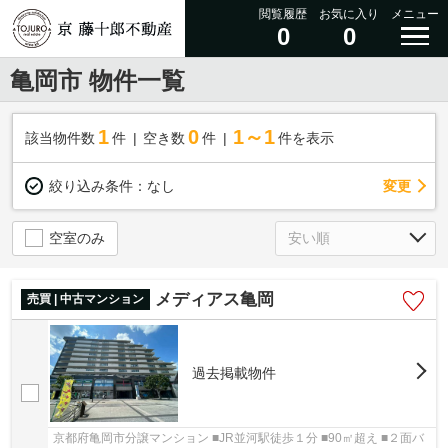
閲覧履歴
お気に入り
メニュー
0
0
亀岡市 物件一覧
1
0
1～1
該当物件数
件
空き数
件
件を表示
変更
絞り込み条件：
なし
空室のみ
メディアス亀岡
売買 | 中古マンション
過去掲載物件
京都府亀岡市分譲マンション ■JR並河駅徒歩１分 ■90㎡超え ■２面バ