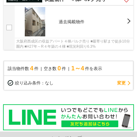
過去掲載物件
大阪府西成区の収益アパート４棟バルク売り ■最寄り駅まで徒歩10分
圏内 ■H27年～R４年築の４棟 ■現況利回り6.3%
4
0
1～4
該当物件数
件
空き数
件
件を表示
変更
絞り込み条件：
なし