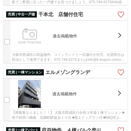
産でご希望に沿った一戸建てを見つけましょう。075-746-6270/info@k-
toujuro.comまでこだわりの条件をお申し付け...
千本北 店舗付住宅
売買 | 中古一戸建
過去掲載物件
大阪市西成区の収益物件。コインランドリー店舗付き住宅。住居部分は
民泊として使用できます。075-746-6270またはinfo@k-toujuro.comから
のお問い合わせをお待ちしております。
エルメゾングランデ
売買 | 一棟マンション
過去掲載物件
【再募集なりました！！】 大阪市西成区の令和３年築１棟マンション ■
地下鉄四つ橋線 花園町駅徒歩１０分 ■屋上ドッグラン付 ■BBQ売上あ
り(入居者利用時） ■太陽光売上あり（現状約20...
収益物件 ４棟バルク売り
売買 | 一棟アパート