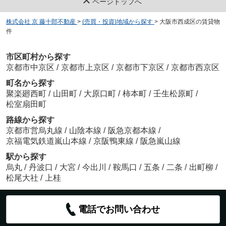
ページトップへ
株式会社 京 藤十郎不動産
>
(売買・投資)地域から探す
>
大阪市西成区の賃貸物
件
市区町村から探す
京都市中京区
/
京都市上京区
/
京都市下京区
/
京都市西京区
町名から探す
聚楽廻西町
/
山田町
/
大原口町
/
柿本町
/
壬生松原町
/
松室扇田町
路線から探す
京都市営烏丸線
/
山陰本線
/
阪急京都本線
/
京福電気鉄道嵐山本線
/
京阪鴨東線
/
阪急嵐山線
駅から探す
烏丸
/
丹波口
/
大宮
/
今出川
/
鞍馬口
/
五条
/
二条
/
出町柳
/
松尾大社
/
上桂
電話でお問い合わせ