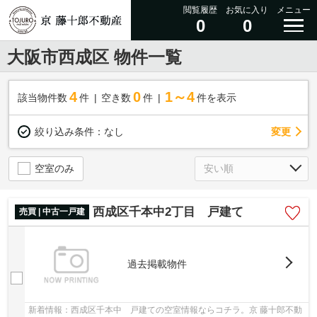
閲覧履歴
お気に入り
メニュー
0
0
大阪市西成区 物件一覧
4
0
1～4
該当物件数
件
空き数
件
件を表示
変更
絞り込み条件：
なし
空室のみ
西成区千本中2丁目 戸建て
売買 | 中古一戸建
過去掲載物件
新着情報：西成区千本中 戸建ての空室情報ならコチラ。京 藤十郎不動