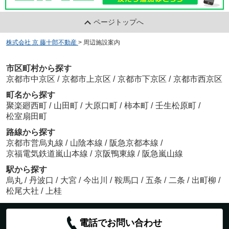
ページトップへ
株式会社 京 藤十郎不動産
>
周辺施設案内
市区町村から探す
京都市中京区
/
京都市上京区
/
京都市下京区
/
京都市西京区
町名から探す
聚楽廻西町
/
山田町
/
大原口町
/
柿本町
/
壬生松原町
/
松室扇田町
路線から探す
京都市営烏丸線
/
山陰本線
/
阪急京都本線
/
京福電気鉄道嵐山本線
/
京阪鴨東線
/
阪急嵐山線
駅から探す
烏丸
/
丹波口
/
大宮
/
今出川
/
鞍馬口
/
五条
/
二条
/
出町柳
/
松尾大社
/
上桂
電話でお問い合わせ