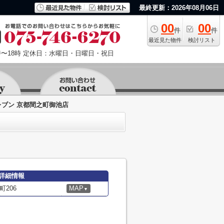
最終更新：2026年08月06日
00
00
件
件
最近見た物件
検討リスト
〜18時
定休日：水曜日・日曜日・祝日
レブン 京都間之町御池店
詳細情報
206
MAP
▼