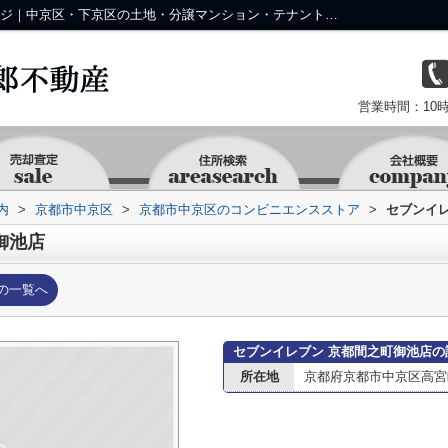
セブンイレブン 京都間之町御池店情報ページ｜中京区・下京区の土地・分譲マンション・テナント・事業用物件なら株式会社 京 藤十郎不動産
営業時間：10時
内
>
京都市中京区
>
京都市中京区のコンビニエンスストア
>
セブンイ
御池店
の一覧へ
セブンイレブン 京都間之町御池店の
所在地
京都府京都市中京区高宮町