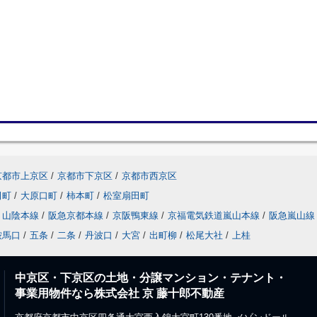
京都市上京区
/
京都市下京区
/
京都市西京区
田町
/
大原口町
/
柿本町
/
松室扇田町
山陰本線
/
阪急京都本線
/
京阪鴨東線
/
京福電気鉄道嵐山本線
/
阪急嵐山線
鞍馬口
/
五条
/
二条
/
丹波口
/
大宮
/
出町柳
/
松尾大社
/
上桂
中京区・下京区の土地・分譲マンション・テナント・
事業用物件なら株式会社 京 藤十郎不動産