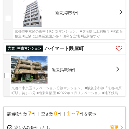
過去掲載物件
京都市中京区の街中１K分譲マンション。 ■３沿線以上利用可 ■洗面台
独立 ■近隣には商業施設が多く便利な立地 ■新京極すぐ
ハイマート麩屋町
売買 | 中古マンション
過去掲載物件
京都市中京区リノベーション分譲マンション。 ■阪急京都線「京都河原
町駅」徒歩８分 ■南東角部屋 ■2022年９月リノベーション ■地下鉄烏丸
線・東西線・京阪本線の駅へも徒歩圏内 ■高倉...
7
0
1～7
該当物件数
件
空き数
件
件を表示
変更
絞り込み条件：
なし