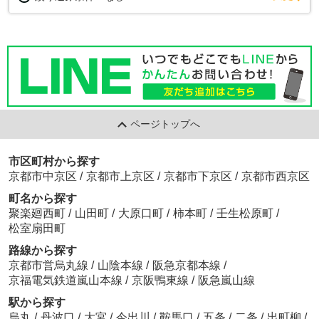
ページトップへ
市区町村から探す
京都市中京区
/
京都市上京区
/
京都市下京区
/
京都市西京区
町名から探す
聚楽廻西町
/
山田町
/
大原口町
/
柿本町
/
壬生松原町
/
松室扇田町
路線から探す
京都市営烏丸線
/
山陰本線
/
阪急京都本線
/
京福電気鉄道嵐山本線
/
京阪鴨東線
/
阪急嵐山線
駅から探す
烏丸
/
丹波口
/
大宮
/
今出川
/
鞍馬口
/
五条
/
二条
/
出町柳
/