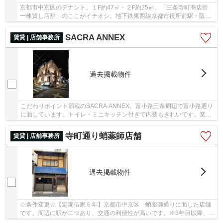
京都市中京区のテナント。１F約47㎡・２F約25㎡。「三条寺町商店街
一棟貸し店舗」のここがイチオシ。地下鉄東西線京都市役所前駅・阪急
京都線・京都河原町駅・京阪線祇園四条どれも...
SACRA ANNEX
賃貸 | 店舗事務所
過去掲載物件
こだわりポイント満載のSACRA ANNEX。富小路三条周辺で富小路通り
に面しています。トイレ・ミニキッチン付きで内装もきれいです。業種
は要相談。一度ご覧になってください！
寺町通り蛸薬師店舗
賃貸 | 店舗事務所
過去掲載物件
☆条件変更☆【定期借家５年】京都市中京区 蛸薬師通りに面した店舗
です。周辺に駅が二つあり、交通の利便性が高いです。※3年目以降、月
額賃料５５万別途消費税。敷金返還率５０％。ぜ...