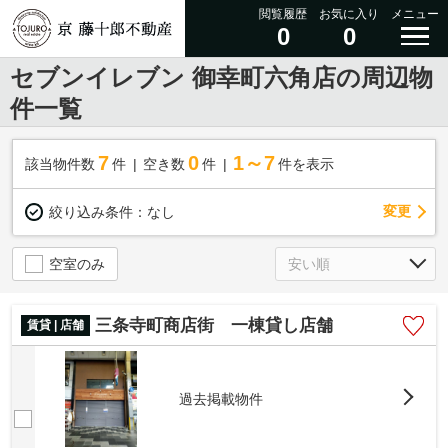
閲覧履歴
お気に入り
メニュー
0
0
セブンイレブン 御幸町六角店の周辺物
件一覧
7
0
1～7
該当物件数
件
空き数
件
件を表示
変更
絞り込み条件：
なし
空室のみ
三条寺町商店街 一棟貸し店舗
賃貸 | 店舗
過去掲載物件