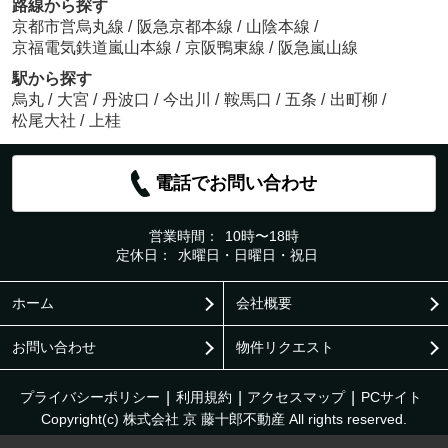
路線から探す
京都市営烏丸線
/
阪急京都本線
/
山陰本線
/
京福電気鉄道嵐山本線
/
京阪鴨東線
/
阪急嵐山線
駅から探す
烏丸
/
大宮
/
丹波口
/
今出川
/
鞍馬口
/
五条
/
出町柳
/
松尾大社
/
上桂
電話でお問い合わせ
営業時間：
10時〜18時
定休日：
水曜日・日曜日・祝日
ホーム
会社概要
お問い合わせ
物件リクエスト
プライバシーポリシー
利用規約
アクセスマップ
PCサイト
Copyright(c) 株式会社 京 藤十郎不動産 All rights reserved.