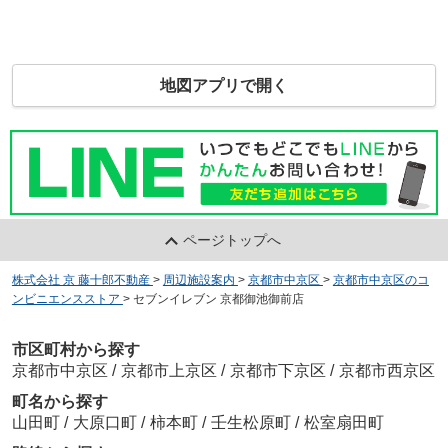
地図アプリで開く
ページトップへ
株式会社 京 藤十郎不動産
>
周辺施設案内
>
京都市中京区
>
京都市中京区のコ
ンビニエンスストア
>
セブンイレブン 京都御池御前店
市区町村から探す
京都市中京区
/
京都市上京区
/
京都市下京区
/
京都市西京区
町名から探す
山田町
/
大原口町
/
柿本町
/
壬生松原町
/
松室扇田町