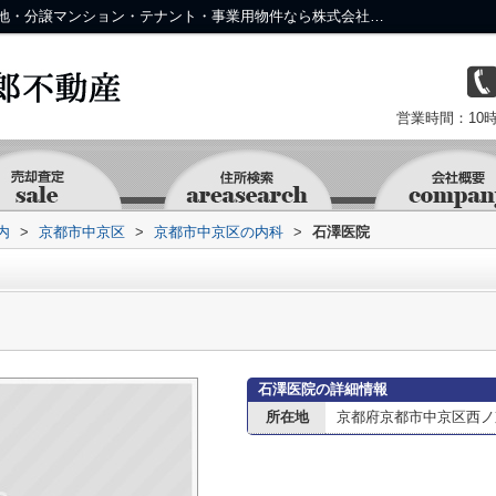
石澤医院情報ページ｜中京区・下京区の土地・分譲マンション・テナント・事業用物件なら株式会社 京 藤十郎不動産
営業時間：10時
内
>
京都市中京区
>
京都市中京区の内科
>
石澤医院
石澤医院の詳細情報
所在地
京都府京都市中京区西ノ京