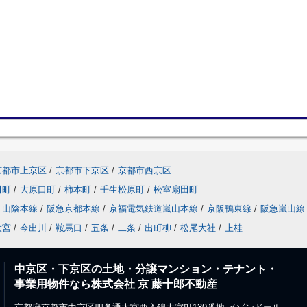
京都市上京区
/
京都市下京区
/
京都市西京区
田町
/
大原口町
/
柿本町
/
壬生松原町
/
松室扇田町
山陰本線
/
阪急京都本線
/
京福電気鉄道嵐山本線
/
京阪鴨東線
/
阪急嵐山線
大宮
/
今出川
/
鞍馬口
/
五条
/
二条
/
出町柳
/
松尾大社
/
上桂
中京区・下京区の土地・分譲マンション・テナント・
事業用物件なら株式会社 京 藤十郎不動産