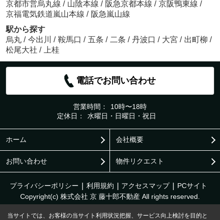
京都市営烏丸線
/
山陰本線
/
阪急京都本線
/
京阪鴨東線
/
京福電気鉄道嵐山本線
/
阪急嵐山線
駅から探す
烏丸
/
今出川
/
鞍馬口
/
五条
/
二条
/
丹波口
/
大宮
/
出町柳
/
松尾大社
/
上桂
電話でお問い合わせ
営業時間：
10時〜18時
定休日：
水曜日・日曜日・祝日
ホーム
会社概要
お問い合わせ
物件リクエスト
プライバシーポリシー
利用規約
アクセスマップ
PCサイト
Copyright(c) 株式会社 京 藤十郎不動産 All rights reserved.
当サイトでは、お客様の当サイト利用状況把握、サービス向上検討を目的と