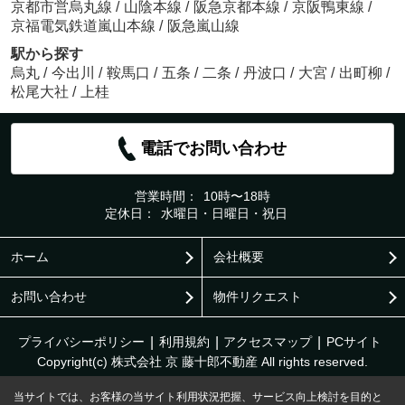
京都市営烏丸線
/
山陰本線
/
阪急京都本線
/
京阪鴨東線
/
京福電気鉄道嵐山本線
/
阪急嵐山線
駅から探す
烏丸
/
今出川
/
鞍馬口
/
五条
/
二条
/
丹波口
/
大宮
/
出町柳
/
松尾大社
/
上桂
電話でお問い合わせ
営業時間：
10時〜18時
定休日：
水曜日・日曜日・祝日
ホーム
会社概要
お問い合わせ
物件リクエスト
プライバシーポリシー
利用規約
アクセスマップ
PCサイト
Copyright(c) 株式会社 京 藤十郎不動産 All rights reserved.
当サイトでは、お客様の当サイト利用状況把握、サービス向上検討を目的と