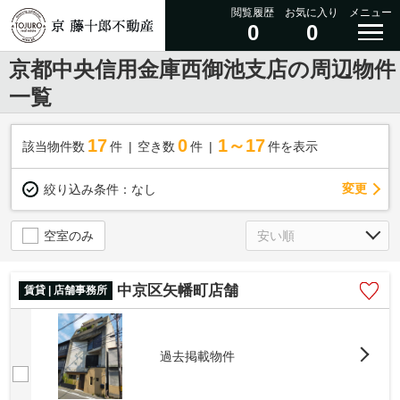
閲覧履歴
お気に入り
メニュー
0
0
京都中央信用金庫西御池支店の周辺物件
一覧
17
0
1～17
該当物件数
件
空き数
件
件を表示
変更
絞り込み条件：
なし
空室のみ
中京区矢幡町店舗
賃貸 | 店舗事務所
過去掲載物件