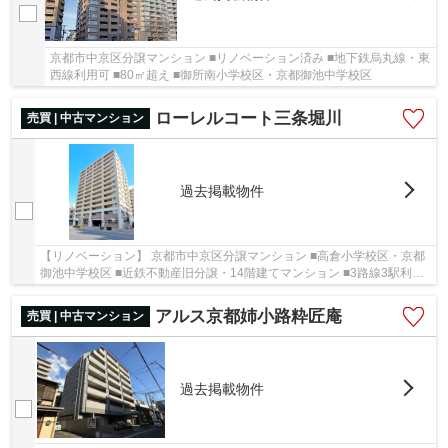
京都市中京区分譲マンション ■リノベーション済み ■地下鉄烏丸線・東
西線利用可 ■80㎡超え ■御所南小学校区・京都御池中学校区
ローレルコート三条堀川
売買 | 中古マンション
過去掲載物件
【リノベーション】 京都市中京区分譲マンション ■高倉小学校区・京都
御池中学校区 ■近鉄不動産旧分譲・14階建てマンション ■3路線3駅利用
可 ■『二条城前』駅徒歩5分 ■各洋室に収納...
アルス京都姉小路粋匠庵
売買 | 中古マンション
過去掲載物件