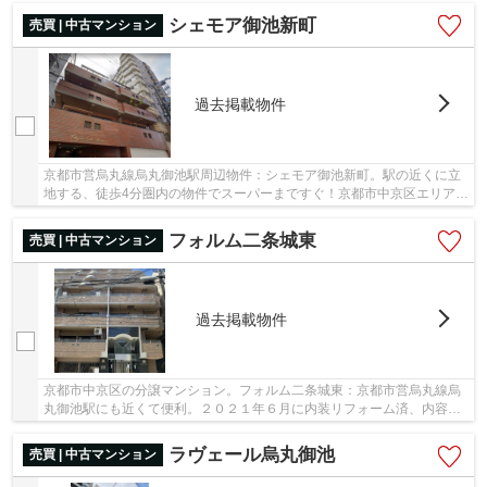
シェモア御池新町
売買 | 中古マンション
過去掲載物件
京都市営烏丸線烏丸御池駅周辺物件：シェモア御池新町。駅の近くに立
地する、徒歩4分圏内の物件でスーパーまですぐ！京都市中京区エリアに
ある、京都市営烏丸線烏丸御池近辺の物件情報...
フォルム二条城東
売買 | 中古マンション
過去掲載物件
京都市中京区の分譲マンション。フォルム二条城東：京都市営烏丸線烏
丸御池駅にも近くて便利。２０２１年６月に内装リフォーム済、内容：
クロス全張替え・フローリング張替え・便座交...
ラヴェール烏丸御池
売買 | 中古マンション