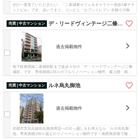
ぜひ一度見ていただきたい、「二条城東カフェ＆ギャラリー居抜1棟テナ
ントビル」です。歩いてすぐ。コンビニ「セブンイレブン 京都小川御池
店」まで353m。徒歩6分に駅があり、アクセス...
デ・リードヴィンテージ二條城前
売買 | 中古マンション
過去掲載物件
地下鉄東西線二条城前駅まで徒歩４分の「デ・リードヴィンテージ二條
城前」です。専有面積135㎡のフルリノベーション物件。最上階・南向
きで三方角住戸で開放感抜群です！ぜひお問合せ...
ルネ烏丸御池
売買 | 中古マンション
過去掲載物件
京都市営烏丸線烏丸御池周辺への引っ越しをお考えなら「ルネ烏丸御
池」専有面積100㎡超えのリノベーション物件です！南西角部屋で陽当
たり、通風共に抜群です。ぜひお問合せ下さいませ。