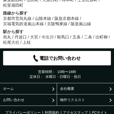
松室扇田町
路線から探す
京都市営烏丸線
/
山陰本線
/
阪急京都本線
/
京福電気鉄道嵐山本線
/
京阪鴨東線
/
阪急嵐山線
駅から探す
烏丸
/
丹波口
/
大宮
/
今出川
/
鞍馬口
/
五条
/
二条
/
出町柳
/
松尾大社
/
上桂
電話でお問い合わせ
営業時間：
10時〜18時
定休日：
水曜日・日曜日・祝日
ホーム
会社概要
お問い合わせ
物件リクエスト
プライバシーポリシー
利用規約
アクセスマップ
PCサイト