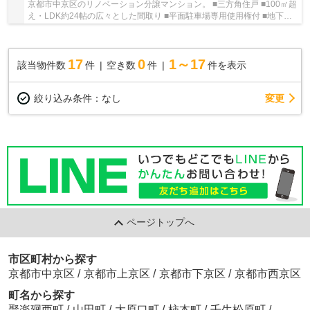
京都市中京区のリノベーション分譲マンション。 ■三方角住戸 ■100㎡超
え・LDK約24帖の広々とした間取り ■平面駐車場専用使用権付 ■地下鉄
烏丸線・東西線・阪急京都線利用可 ■高倉小学...
17
0
1～17
該当物件数
件
空き数
件
件を表示
変更
絞り込み条件：
なし
ページトップへ
市区町村から探す
京都市中京区
/
京都市上京区
/
京都市下京区
/
京都市西京区
町名から探す
聚楽廻西町
/
山田町
/
大原口町
/
柿本町
/
壬生松原町
/