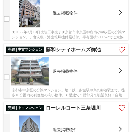
過去掲載物件
★2022年3月19日改装工事完了★京都市中京区御所南小学校区の分譲マ
ンション。。食洗機・浴室乾燥機付照明付。専有面積60.16㎡でご家族と
過ごすのにも問題のない広さです。内装リフォー...
藤和シティホームズ御池
売買 | 中古マンション
過去掲載物件
京都市中京区の分譲マンション。地下鉄二条城駅や烏丸御池駅まで、徒
歩10分圏内の利便性の高い物件。６階建て５階部分で眺望良好！自然光
を充分とり入れる南西角住戸。吹き抜けに面し...
ローレルコート三条堀川
売買 | 中古マンション
過去掲載物件