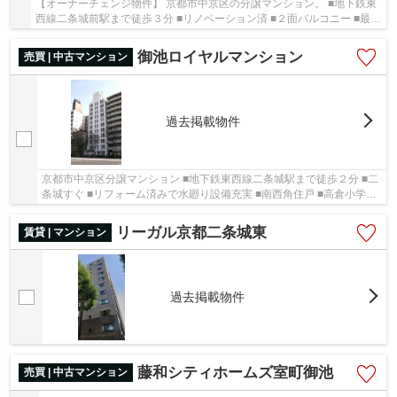
【オーナーチェンジ物件】 京都市中京区の分譲マンション。 ■地下鉄東
西線二条城前駅まで徒歩３分 ■リノベーション済 ■２面バルコニー ■最上
階で通風・陽当たり良好 ■地下鉄烏丸線烏丸...
御池ロイヤルマンション
売買 | 中古マンション
過去掲載物件
京都市中京区分譲マンション ■地下鉄東西線二条城駅まで徒歩２分 ■二
条城すぐ ■リフォーム済みで水廻り設備充実 ■南西角住戸 ■高倉小学校
区
リーガル京都二条城東
賃貸 | マンション
過去掲載物件
藤和シティホームズ室町御池
売買 | 中古マンション