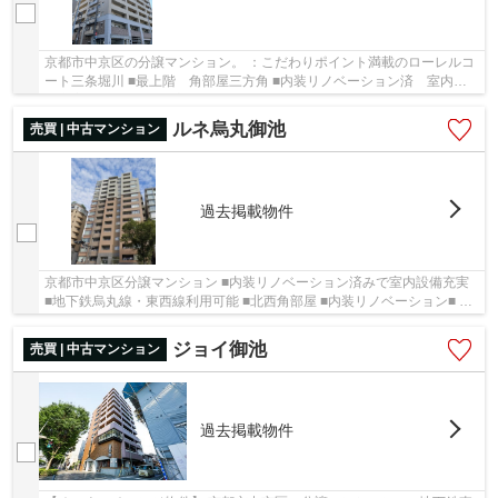
京都市中京区の分譲マンション。 ：こだわりポイント満載のローレルコ
ート三条堀川 ■最上階 角部屋三方角 ■内装リノベーション済 室内設
備充実 ■120㎡超えの広々とした４LDK ■地下鉄...
ルネ烏丸御池
売買 | 中古マンション
過去掲載物件
京都市中京区分譲マンション ■内装リノベーション済みで室内設備充実
■地下鉄烏丸線・東西線利用可能 ■北西角部屋 ■内装リノベーション■ ・
システムキッチン新調(３口ガスコンロ、食...
ジョイ御池
売買 | 中古マンション
過去掲載物件