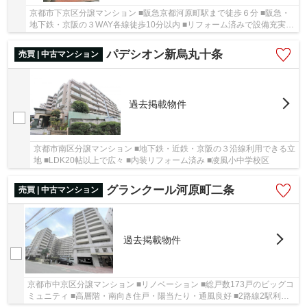
京都市下京区分譲マンション ■阪急京都河原町駅まで徒歩６分 ■阪急・
地下鉄・京阪の３WAY各線徒歩10分以内 ■リフォーム済みで設備充実 ■
洛央小学校区・下京中学校区
パデシオン新烏丸十条
売買 | 中古マンション
過去掲載物件
京都市南区分譲マンション ■地下鉄・近鉄・京阪の３沿線利用できる立
地 ■LDK20帖以上で広々 ■内装リフォーム済み ■凌風小中学校区
グランクール河原町二条
売買 | 中古マンション
過去掲載物件
京都市中京区分譲マンション ■リノベーション ■総戸数173戸のビッグコ
ミュニティ ■高層階・南向き住戸・陽当たり・通風良好 ■2路線2駅利用