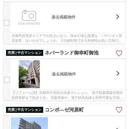
過去掲載物件
京都市伏見区エリアでの住まいなら、住み心地も快適な「パデシオン伏
見深草」はいかがでしょうか。３沿線利用できる利便性が高い立地で
す。ぜひ075-746-6270かinfo@k-toujuro.comまで...
ネバーランド御幸町御池
売買 | 中古マンション
過去掲載物件
【リフォーム済】京都市中京区の分譲マンション。 地下鉄東西線京都市
役所前駅まで徒歩１分。 京阪本線や、地下鉄烏丸線も利用可能な立地。
南向きバルコニーで陽当たりも良好です。 i...
コンポ―ゼ河原町
売買 | 中古マンション