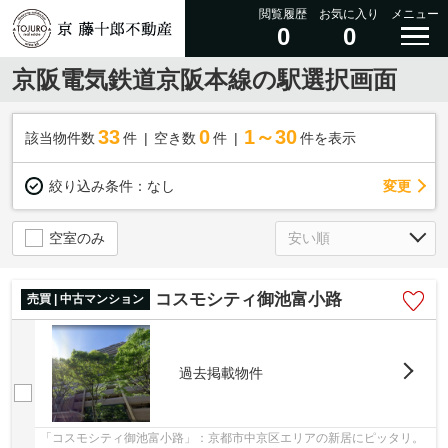
閲覧履歴
お気に入り
メニュー
0
0
京阪電気鉄道京阪本線の駅選択画面
33
0
1～30
該当物件数
件
空き数
件
件を表示
変更
絞り込み条件：
なし
空室のみ
コスモシティ御池富小路
売買 | 中古マンション
過去掲載物件
「コスモシティ御池富小路」：京都市中京区エリアの新居にピッタリ。