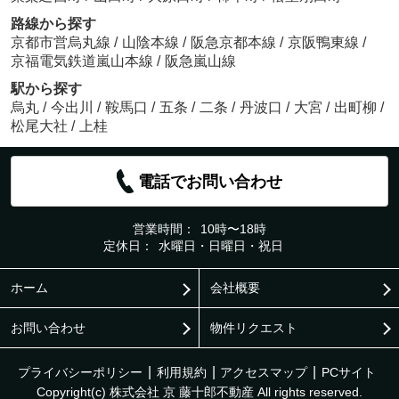
路線から探す
京都市営烏丸線
/
山陰本線
/
阪急京都本線
/
京阪鴨東線
/
京福電気鉄道嵐山本線
/
阪急嵐山線
駅から探す
烏丸
/
今出川
/
鞍馬口
/
五条
/
二条
/
丹波口
/
大宮
/
出町柳
/
松尾大社
/
上桂
電話でお問い合わせ
営業時間：
10時〜18時
定休日：
水曜日・日曜日・祝日
ホーム
会社概要
お問い合わせ
物件リクエスト
プライバシーポリシー
利用規約
アクセスマップ
PCサイト
Copyright(c) 株式会社 京 藤十郎不動産 All rights reserved.