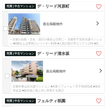
可 駅徒歩6分 ■地下鉄東西線・京阪が利用でき...
デ・リード河原町
売買 | 中古マンション
過去掲載物件
～京都の自然・文化・流行が身近な日常に～ 京都市下京区分譲マンショ
ン ■8階以上は専用エレベーター利用 ■人気の田の字エリア１LDK ■京
阪・地下鉄・阪急の３WAYアクセス ■清潔感ある...
デ・リード清水坂
売買 | 中古マンション
過去掲載物件
京都市東山区分譲マンション ■内装リフォーム７月下旬頃完成 ■清水
寺近辺 ■観光地ど真ん中に所有する喜び
フェルティ祇園
売買 | 中古マンション