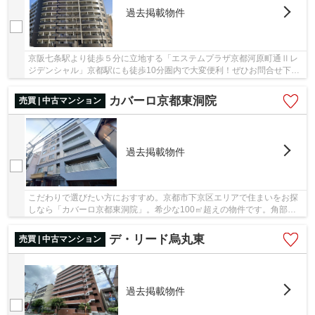
過去掲載物件
京阪七条駅より徒歩５分に立地する「エステムプラザ京都河原町通Ⅱレ
ジデンシャル」京都駅にも徒歩10分圏内で大変便利！ぜひお問合せ下さ
いませ、075-746-6270にお電話か、info@k-touju...
カバーロ京都東洞院
売買 | 中古マンション
過去掲載物件
こだわりで選びたい方におすすめ。京都市下京区エリアで住まいをお探
しなら「カバーロ京都東洞院」。希少な100㎡超えの物件です。角部屋
なのも魅力的ですね。ぜひinfo@k-toujuro.comか...
デ・リード烏丸東
売買 | 中古マンション
過去掲載物件