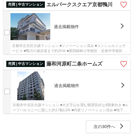
エルパークスクエア京都鴨川
売買 | 中古マンション
過去掲載物件
京都市左京区分譲マンション ■リノベーション済み ■コンシェルジュサ
ービス ■鴨川の遊歩道まで約20Ｍ ■第四錦林小学校区・近衛中学校区 ■
オール電化マンション ■ペット飼育可(規約有)
藤和河原町二条ホームズ
売買 | 中古マンション
過去掲載物件
京都市中京区分譲マンション ■大文字山を望む眺望良好な8階東向き ■ル
ーフバルコニーに面した約17帖LDK ■内装リノベーション済み ■地下鉄
東西線・京阪利用可能 ■眺望良好
次の30件へ