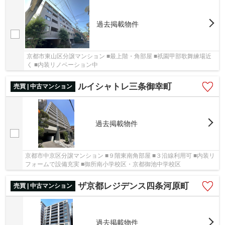
過去掲載物件
京都市東山区分譲マンション ■最上階・角部屋 ■祇園甲部歌舞練場近
く ■内装リノベーション中
ルイシャトレ三条御幸町
売買 | 中古マンション
過去掲載物件
京都市中京区分譲マンション ■９階東南角部屋 ■３沿線利用可 ■内装リ
フォームで設備充実 ■御所南小学校区・京都御池中学校区
ザ京都レジデンス四条河原町
売買 | 中古マンション
過去掲載物件