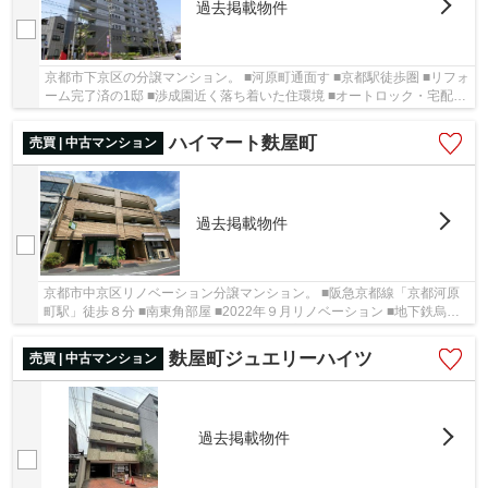
過去掲載物件
京都市下京区の分譲マンション。 ■河原町通面す ■京都駅徒歩圏 ■リフォ
ーム完了済の1邸 ■渉成園近く落ち着いた住環境 ■オートロック・宅配ボ
ックス ■アフター保証付 こだわりポイン...
ハイマート麩屋町
売買 | 中古マンション
過去掲載物件
京都市中京区リノベーション分譲マンション。 ■阪急京都線「京都河原
町駅」徒歩８分 ■南東角部屋 ■2022年９月リノベーション ■地下鉄烏丸
線・東西線・京阪本線の駅へも徒歩圏内 ■高倉...
麩屋町ジュエリーハイツ
売買 | 中古マンション
過去掲載物件