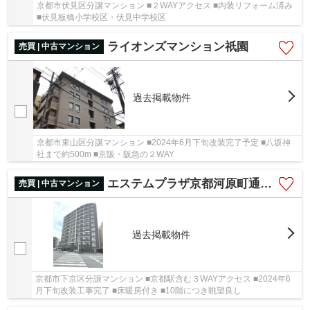
京都市伏見区分譲マンション ■２WAYアクセス ■内装リフォーム済み
■伏見板橋小学校区・伏見中学校区
ライオンズマンション祇園
売買 | 中古マンション
過去掲載物件
京都市東山区分譲マンション ■2024年6月下旬改装完了予定 ■八坂神
社まで約500m ■京阪・阪急の２WAY
エステムプラザ京都河原町通Ⅱレジデンシャル
売買 | 中古マンション
過去掲載物件
京都市下京区分譲マンション ■京都駅含む３WAYアクセス ■2024年6
月下旬改装工事完了 ■床暖房付き ■10階につき眺望良し