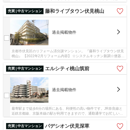
分。充実設備の1LDKは落ち着いた生活をおくれ...
藤和ライブタウン伏見桃山
売買 | 中古マンション
過去掲載物件
京都市伏見区のリフォーム済分譲マンション。 『藤和ライブタウン伏見
桃山』 【2022年2月リフォーム内容】 ☆システムキッチン新調☆便器・
温水洗浄便座新調☆洗面化粧台新調 ☆浴室ユニッ...
エルシティ桃山筑前
売買 | 中古マンション
過去掲載物件
最寄駅まで徒歩6分の場所にある、利便性の高い物件です。JR奈良線と
近鉄京都線、京阪本線の駅が利用できますので、通勤通学でお忙しい方
へおススメです。京都市伏見区エリアで物件をお...
パデシオン伏見深草
売買 | 中古マンション