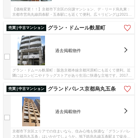
【価格変更！！】京都市下京区の分譲マンション、デ・リード烏丸東：
京都市営烏丸線四条駅・五条駅にも近くて便利。広々リビングは2021年
７月リフォーム済みで設備も充実しております...
グラン・ドムール麩屋町
売買 | 中古マンション
過去掲載物件
グラン・ドムール麩屋町：阪急京都本線京都河原町にも近くて便利。近
隣にはコンビニやドラッグストアがあり生活に快適な立地です。2017年
に内装リフォーム済み。南向きバルコニーで陽...
グランドパレス京都烏丸五条
売買 | 中古マンション
過去掲載物件
京都市下京区エリアでの住まいなら、住み心地も快適な「グランドパレ
ス京都烏丸五条」はいかがでしょうか。地下鉄烏丸線五条駅まで徒歩２