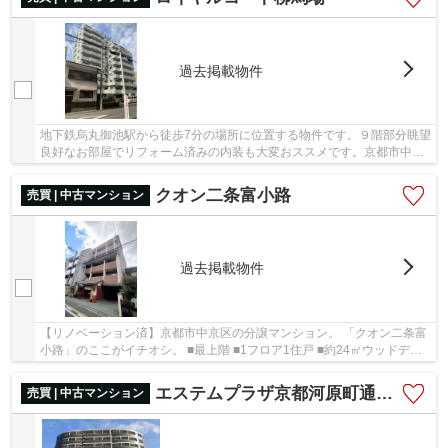
過去掲載物件
地下鉄烏丸御池駅から徒歩7分の場所に位置する物件です。９階部分眺望
良好なお部屋でリフォーム済みの内装も大変おススメです。京都市中京
区にでファミリー物件をお探しの方、075-746-...
クオン二条富小路
売買 | 中古マンション
過去掲載物件
【リノベーション済】京都市中京区の分譲マンション。 「クオン二条富
小路」のここがイチオシ。 ■最上階 ■1フロア1住戸 ■約24㎡ウッドデッ
キバルコニー ■無垢材フロア ■ペット飼育可能...
エステムプラザ京都河原町通Ⅱレジデンシャル
売買 | 中古マンション