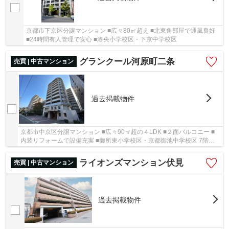
京都市下京区分譲マンション ■広々80㎡超え ■北東角部屋で通風良好
■24時間有人管理で安心 ■洛央小学校区・下京中学校区
グランクール河原町二条
売買 | 中古マンション
過去掲載物件
京都市中京区分譲マンション ■広々90㎡超の４LDK ■２面バルコニー ■
内装リフォームで設備充実 ■御所東小学校区・京都御池中学校区 7階部
分、南西角住戸で陽当り・通風良好。東山連峰を...
ライオンズマンション伏見
売買 | 中古マンション
過去掲載物件