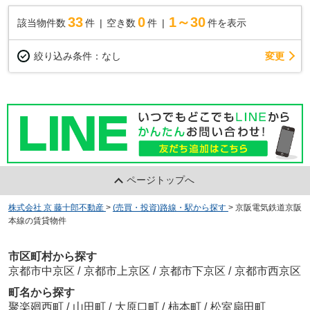
33
0
1～30
該当物件数
件
空き数
件
件を表示
変更
絞り込み条件：
なし
ページトップへ
株式会社 京 藤十郎不動産
>
(売買・投資)路線・駅から探す
>
京阪電気鉄道京阪
本線の賃貸物件
市区町村から探す
京都市中京区
/
京都市上京区
/
京都市下京区
/
京都市西京区
町名から探す
聚楽廻西町
/
山田町
/
大原口町
/
柿本町
/
松室扇田町