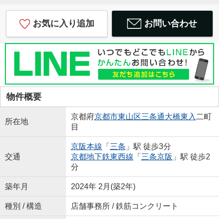
お気に入り追加
お問い合わせ
物件概要
京都府
京都市東山区
三条通大橋東入
二町
所在地
目
京阪本線
「
三条
」駅 徒歩3分
交通
京都地下鉄東西線
「
三条京阪
」駅 徒歩2
分
築年月
2024年 2月(築2年)
種別 / 構造
店舗事務所 / 鉄筋コンクリート