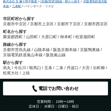
株式会社 京 藤十郎不動産
>
(店舗(賃貸))路線・駅から探す
>
京阪電気鉄道京阪
本線
>
三条駅
>
バインオーク・リスビ
市区町村から探す
京都市中京区
/
京都市上京区
/
京都市下京区
/
京都市西京区
町名から探す
聚楽廻西町
/
山田町
/
大原口町
/
柿本町
/
松室扇田町
路線から探す
京都市営烏丸線
/
山陰本線
/
阪急京都本線
/
京阪鴨東線
/
京福電気鉄道嵐山本線
/
阪急嵐山線
駅から探す
烏丸
/
今出川
/
鞍馬口
/
五条
/
二条
/
丹波口
/
大宮
/
出町柳
/
松尾大社
/
上桂
電話でお問い合わせ
営業時間：
10時〜18時
定休日：
水曜日・日曜日・祝日