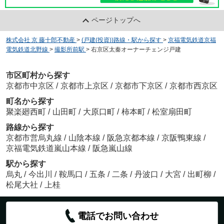
ページトップへ
株式会社 京 藤十郎不動産
>
(戸建(投資))路線・駅から探す
>
京福電気鉄道京福
電気鉄道北野線
>
撮影所前駅
>
右京区太秦オーナーチェンジ戸建
市区町村から探す
京都市中京区
/
京都市上京区
/
京都市下京区
/
京都市西京区
町名から探す
聚楽廻西町
/
山田町
/
大原口町
/
柿本町
/
松室扇田町
路線から探す
京都市営烏丸線
/
山陰本線
/
阪急京都本線
/
京阪鴨東線
/
京福電気鉄道嵐山本線
/
阪急嵐山線
駅から探す
烏丸
/
今出川
/
鞍馬口
/
五条
/
二条
/
丹波口
/
大宮
/
出町柳
/
松尾大社
/
上桂
電話でお問い合わせ