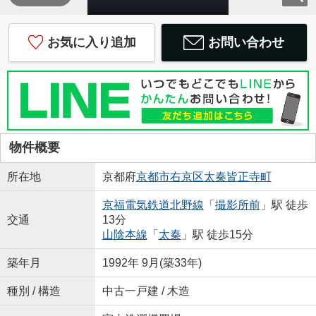
お気に入り追加
お問い合わせ
物件概要
所在地
京都府
京都市右京区
太秦皆正寺町
京福電気鉄道北野線
「
撮影所前
」駅 徒歩
交通
13分
山陰本線
「
太秦
」駅 徒歩15分
築年月
1992年 9月(築33年)
種別 / 構造
中古一戸建 / 木造