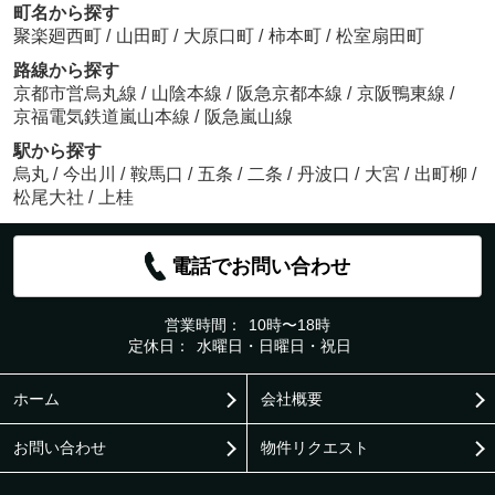
町名から探す
聚楽廻西町
/
山田町
/
大原口町
/
柿本町
/
松室扇田町
路線から探す
京都市営烏丸線
/
山陰本線
/
阪急京都本線
/
京阪鴨東線
/
京福電気鉄道嵐山本線
/
阪急嵐山線
駅から探す
烏丸
/
今出川
/
鞍馬口
/
五条
/
二条
/
丹波口
/
大宮
/
出町柳
/
松尾大社
/
上桂
電話でお問い合わせ
営業時間：
10時〜18時
定休日：
水曜日・日曜日・祝日
ホーム
会社概要
お問い合わせ
物件リクエスト