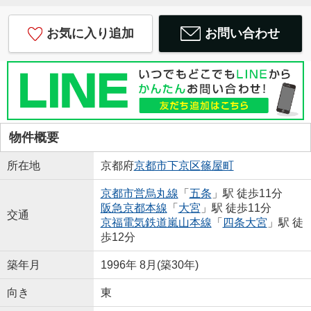
お気に入り追加
お問い合わせ
物件概要
所在地
京都府
京都市下京区
篠屋町
京都市営烏丸線
「
五条
」駅 徒歩11分
阪急京都本線
「
大宮
」駅 徒歩11分
交通
京福電気鉄道嵐山本線
「
四条大宮
」駅 徒
歩12分
築年月
1996年 8月(築30年)
向き
東