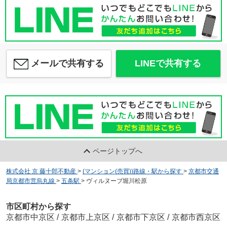
メールで共有する
LINEで共有する
ページトップへ
株式会社 京 藤十郎不動産
>
(マンション(売買))路線・駅から探す
>
京都市交通
局京都市営烏丸線
>
五条駅
>
ヴィルヌーブ堀川松原
市区町村から探す
京都市中京区
/
京都市上京区
/
京都市下京区
/
京都市西京区