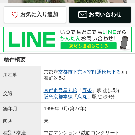
お気に入り追加
お問い合わせ
物件概要
京都府
京都市下京区
室町通松原下る
元両
所在地
替町245-2
京都市営烏丸線
「
五条
」駅 徒歩5分
交通
阪急京都本線
「
烏丸
」駅 徒歩9分
築年月
1999年 3月(築27年)
向き
東
種別 / 構造
中古マンション / 鉄筋コンクリート