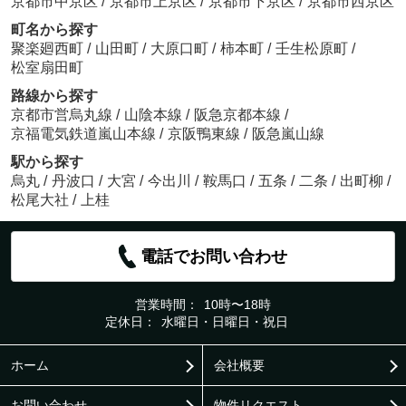
京都市中京区
/
京都市上京区
/
京都市下京区
/
京都市西京区
町名から探す
聚楽廻西町
/
山田町
/
大原口町
/
柿本町
/
壬生松原町
/
松室扇田町
路線から探す
京都市営烏丸線
/
山陰本線
/
阪急京都本線
/
京福電気鉄道嵐山本線
/
京阪鴨東線
/
阪急嵐山線
駅から探す
烏丸
/
丹波口
/
大宮
/
今出川
/
鞍馬口
/
五条
/
二条
/
出町柳
/
松尾大社
/
上桂
電話でお問い合わせ
営業時間：
10時〜18時
定休日：
水曜日・日曜日・祝日
ホーム
会社概要
お問い合わせ
物件リクエスト