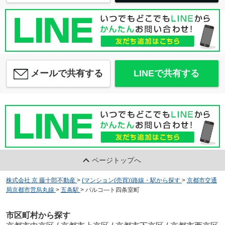
メールで共有する
LINEで共有する
ページトップへ
株式会社 京 藤十郎不動産
>
(マンション(売買))路線・駅から探す
>
京都市交通
局京都市営烏丸線
>
五条駅
>
パルコ―ト四条室町
市区町村から探す