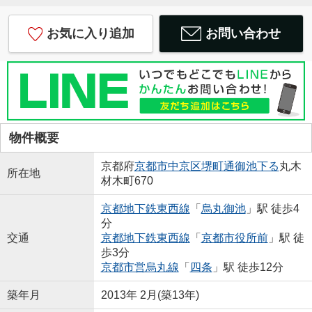
お気に入り追加
お問い合わせ
物件概要
京都府
京都市中京区
堺町通御池下る
丸木
所在地
材木町670
京都地下鉄東西線
「
烏丸御池
」駅 徒歩4
分
交通
京都地下鉄東西線
「
京都市役所前
」駅 徒
歩3分
京都市営烏丸線
「
四条
」駅 徒歩12分
築年月
2013年 2月(築13年)