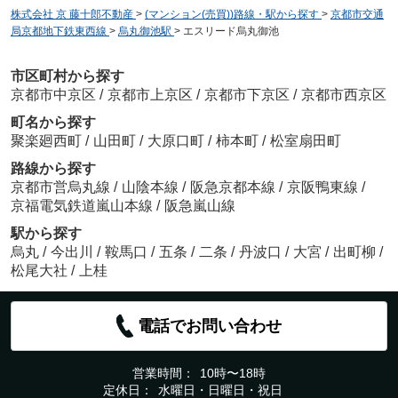
株式会社 京 藤十郎不動産
>
(マンション(売買))路線・駅から探す
>
京都市交通
局京都地下鉄東西線
>
烏丸御池駅
>
エスリード烏丸御池
市区町村から探す
京都市中京区
/
京都市上京区
/
京都市下京区
/
京都市西京区
町名から探す
聚楽廻西町
/
山田町
/
大原口町
/
柿本町
/
松室扇田町
路線から探す
京都市営烏丸線
/
山陰本線
/
阪急京都本線
/
京阪鴨東線
/
京福電気鉄道嵐山本線
/
阪急嵐山線
駅から探す
烏丸
/
今出川
/
鞍馬口
/
五条
/
二条
/
丹波口
/
大宮
/
出町柳
/
松尾大社
/
上桂
電話でお問い合わせ
営業時間：
10時〜18時
定休日：
水曜日・日曜日・祝日