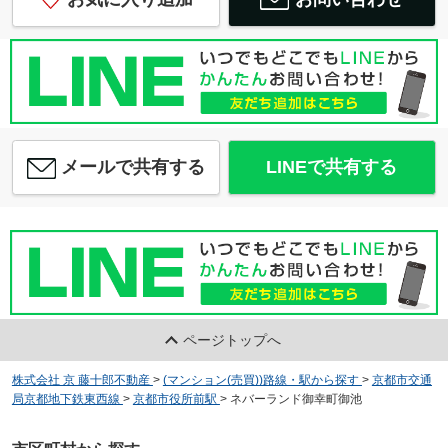
メールで共有する
LINEで共有する
ページトップへ
株式会社 京 藤十郎不動産
>
(マンション(売買))路線・駅から探す
>
京都市交通
局京都地下鉄東西線
>
京都市役所前駅
>
ネバーランド御幸町御池