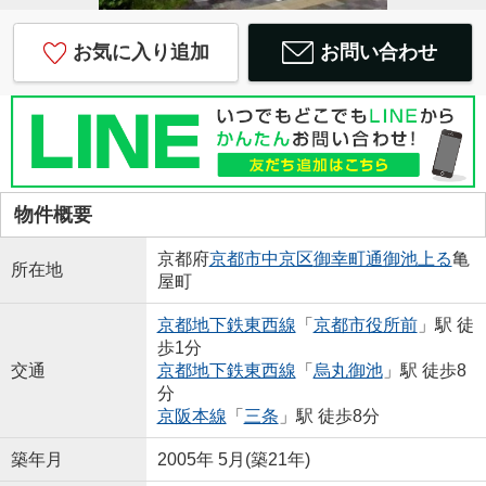
お気に入り追加
お問い合わせ
物件概要
京都府
京都市中京区
御幸町通御池上る
亀
所在地
屋町
京都地下鉄東西線
「
京都市役所前
」駅 徒
歩1分
交通
京都地下鉄東西線
「
烏丸御池
」駅 徒歩8
分
京阪本線
「
三条
」駅 徒歩8分
築年月
2005年 5月(築21年)