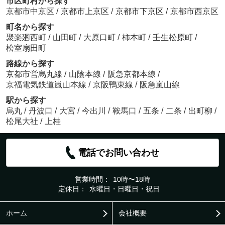
市区町村から探す
京都市中京区
/
京都市上京区
/
京都市下京区
/
京都市西京区
町名から探す
聚楽廻西町
/
山田町
/
大原口町
/
柿本町
/
壬生松原町
/
松室扇田町
路線から探す
京都市営烏丸線
/
山陰本線
/
阪急京都本線
/
京福電気鉄道嵐山本線
/
京阪鴨東線
/
阪急嵐山線
駅から探す
烏丸
/
丹波口
/
大宮
/
今出川
/
鞍馬口
/
五条
/
二条
/
出町柳
/
松尾大社
/
上桂
電話でお問い合わせ
営業時間：
10時〜18時
定休日：
水曜日・日曜日・祝日
ホーム
会社概要