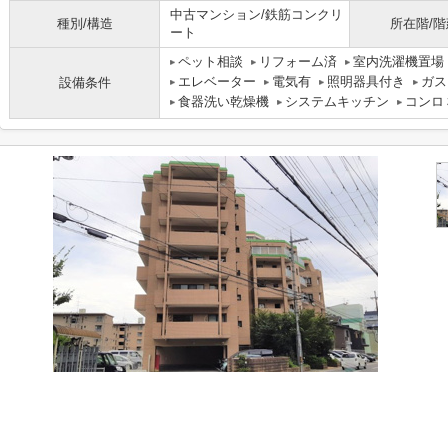
中古マンション/鉄筋コンクリ
種別/構造
所在階/階
ート
ペット相談
リフォーム済
室内洗濯機置場
エレベーター
電気有
照明器具付き
ガス
設備条件
食器洗い乾燥機
システムキッチン
コンロ