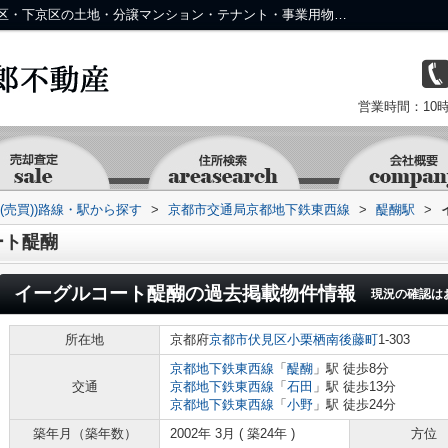
イーグルコート醍醐の過去掲載物件｜中京区・下京区の土地・分譲マンション・テナント・事業用物件なら株式会社 京 藤十郎不動産
営業時間：10時
(売買))路線・駅から探す
>
京都市交通局京都地下鉄東西線
>
醍醐駅
>
ート醍醐
イーグルコート醍醐
の過去掲載物件情報
現況の確認は
所在地
京都府
京都市伏見区
小栗栖南後藤町
1-303
京都地下鉄東西線
「
醍醐
」駅 徒歩8分
交通
京都地下鉄東西線
「
石田
」駅 徒歩13分
京都地下鉄東西線
「
小野
」駅 徒歩24分
築年月（築年数）
2002年 3月 ( 築24年 )
方位