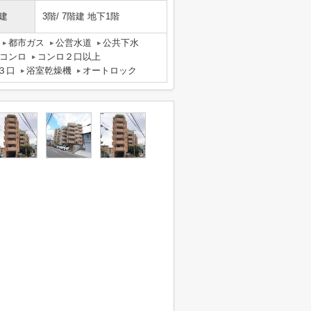
建
3階/ 7階建 地下1階
都市ガス
公営水道
公共下水
コンロ
コンロ２口以上
３口
浴室乾燥機
オートロック