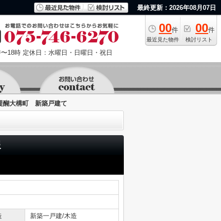
最終更新：2026年08月07日
00
00
件
件
最近見た物件
検討リスト
〜18時
定休日：水曜日・日曜日・祝日
醍醐大構町 新築戸建て
報
造
新築一戸建/木造