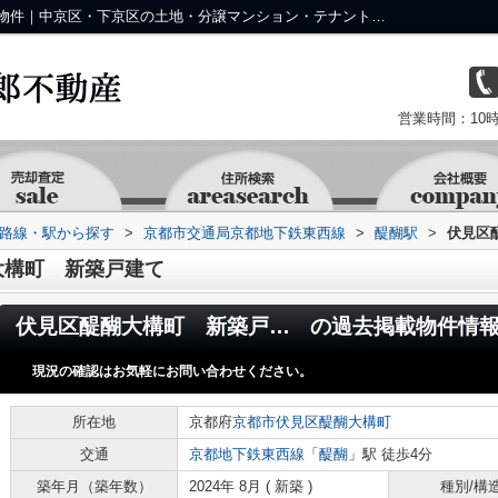
伏見区醍醐大構町 新築戸建ての過去掲載物件｜中京区・下京区の土地・分譲マンション・テナント・事業用物件なら株式会社 京 藤十郎不動産
営業時間：10時
))路線・駅から探す
>
京都市交通局京都地下鉄東西線
>
醍醐駅
>
伏見区
大構町 新築戸建て
伏見区醍醐大構町 新築戸建て
の過去掲載物件情
現況の確認はお気軽にお問い合わせください。
所在地
京都府
京都市伏見区
醍醐大構町
交通
京都地下鉄東西線
「
醍醐
」駅 徒歩4分
築年月（築年数）
2024年 8月 ( 新築 )
種別/構