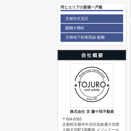
同じエリアの新築一戸建
京都市伏見区
醍醐大構町
京都地下鉄東西線 醍醐
株式会社 京 藤十郎不動産
〒604-8365
京都府京都市中京区四条通大宮西
入錦大宮町130番地 メゾンドール