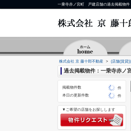
株式会社 京 藤十郎不動産
>
(店舗(賃貸
過去掲載物件：一乗寺赤ノ
掲載物件数
件
本日の更新件数
件
▼ご希望の店舗をお探しします