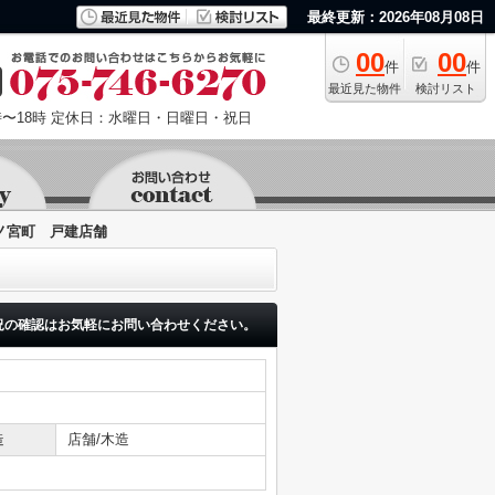
最終更新：2026年08月08日
00
00
件
件
最近見た物件
検討リスト
〜18時
定休日：水曜日・日曜日・祝日
ノ宮町 戸建店舗
況の確認はお気軽にお問い合わせください。
造
店舗/木造