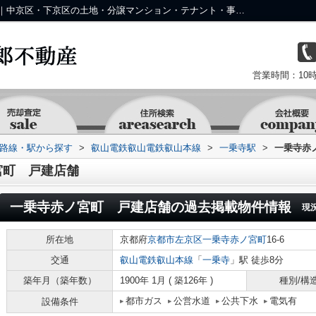
一乗寺赤ノ宮町 戸建店舗の過去掲載物件｜中京区・下京区の土地・分譲マンション・テナント・事業用物件なら株式会社 京 藤十郎不動産
営業時間：10時
))路線・駅から探す
>
叡山電鉄叡山電鉄叡山本線
>
一乗寺駅
>
一乗寺赤
宮町 戸建店舗
一乗寺赤ノ宮町 戸建店舗
の過去掲載物件情報
現
所在地
京都府
京都市左京区
一乗寺赤ノ宮町
16-6
交通
叡山電鉄叡山本線
「
一乗寺
」駅 徒歩8分
築年月（築年数）
1900年 1月 ( 築126年 )
種別/構
都市ガス
公営水道
公共下水
電気有
設備条件