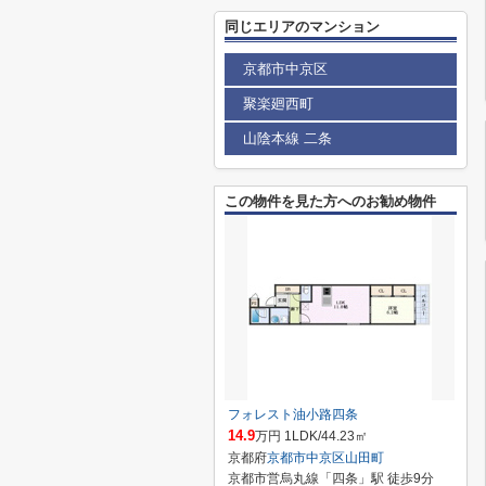
同じエリアのマンション
京都市中京区
聚楽廻西町
山陰本線 二条
この物件を見た方へのお勧め物件
フォレスト油小路四条
14.9
万円 1LDK/44.23㎡
京都府
京都市中京区
山田町
京都市営烏丸線「四条」駅 徒歩9分