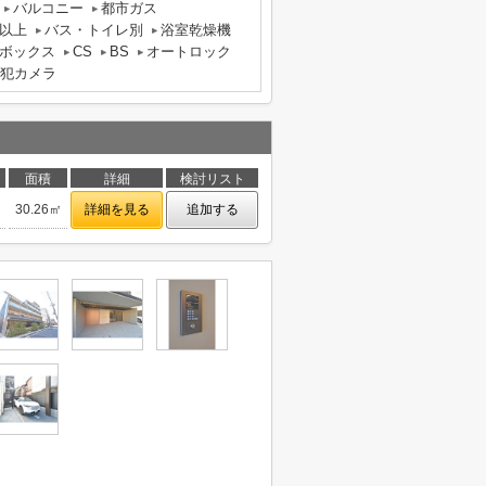
バルコニー
都市ガス
以上
バス・トイレ別
浴室乾燥機
ボックス
CS
BS
オートロック
犯カメラ
面積
詳細
検討リスト
30.26㎡
詳細を見る
追加する