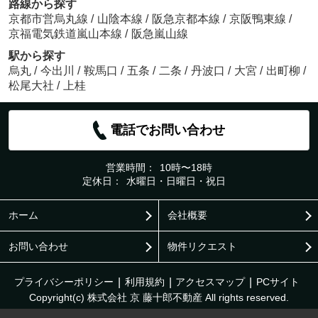
路線から探す
京都市営烏丸線
/
山陰本線
/
阪急京都本線
/
京阪鴨東線
/
京福電気鉄道嵐山本線
/
阪急嵐山線
駅から探す
烏丸
/
今出川
/
鞍馬口
/
五条
/
二条
/
丹波口
/
大宮
/
出町柳
/
松尾大社
/
上桂
電話でお問い合わせ
営業時間：
10時〜18時
定休日：
水曜日・日曜日・祝日
ホーム
会社概要
お問い合わせ
物件リクエスト
プライバシーポリシー
利用規約
アクセスマップ
PCサイト
Copyright(c) 株式会社 京 藤十郎不動産 All rights reserved.