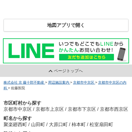
地図アプリで開く
ページトップへ
株式会社 京 藤十郎不動産
>
周辺施設案内
>
京都市中京区
>
京都市中京区の内
科
>
佐藤医院
市区町村から探す
京都市中京区
/
京都市上京区
/
京都市下京区
/
京都市西京区
町名から探す
聚楽廻西町
/
山田町
/
大原口町
/
柿本町
/
松室扇田町