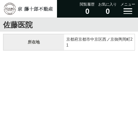
閲覧履歴
お気に入り
メニュー
0
0
佐藤医院
京都府京都市中京区西ノ京御輿岡町2
所在地
1