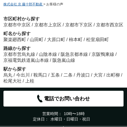
株式会社 京 藤十郎不動産
>
お客様の声
市区町村から探す
京都市中京区
/
京都市上京区
/
京都市下京区
/
京都市西京区
町名から探す
聚楽廻西町
/
山田町
/
大原口町
/
柿本町
/
松室扇田町
路線から探す
京都市営烏丸線
/
山陰本線
/
阪急京都本線
/
京阪鴨東線
/
京福電気鉄道嵐山本線
/
阪急嵐山線
駅から探す
烏丸
/
今出川
/
鞍馬口
/
五条
/
二条
/
丹波口
/
大宮
/
出町柳
/
松尾大社
/
上桂
電話でお問い合わせ
営業時間：
10時〜18時
定休日：
水曜日・日曜日・祝日