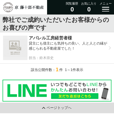
閲覧履歴
お気に入り
メニュー
0
0
弊社でご成約いただいたお客様からの
お喜びの声です
アパレル工房経営者様
貸主にも借主にも気持ちの良い、人と人との縁が
感じられる不動産屋でした！
担当：鈴木崇史
1
該当公開件数：
件 1～1件表示
ページトップへ