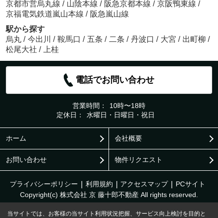
京都市営烏丸線
/
山陰本線
/
阪急京都本線
/
京阪鴨東線
/
京福電気鉄道嵐山本線
/
阪急嵐山線
駅から探す
烏丸
/
今出川
/
鞍馬口
/
五条
/
二条
/
丹波口
/
大宮
/
出町柳
/
松尾大社
/
上桂
電話でお問い合わせ
営業時間：
10時〜18時
定休日：
水曜日・日曜日・祝日
ホーム
会社概要
お問い合わせ
物件リクエスト
プライバシーポリシー
利用規約
アクセスマップ
PCサイト
Copyright(c) 株式会社 京 藤十郎不動産 All rights reserved.
当サイトでは、お客様の当サイト利用状況把握、サービス向上検討を目的と