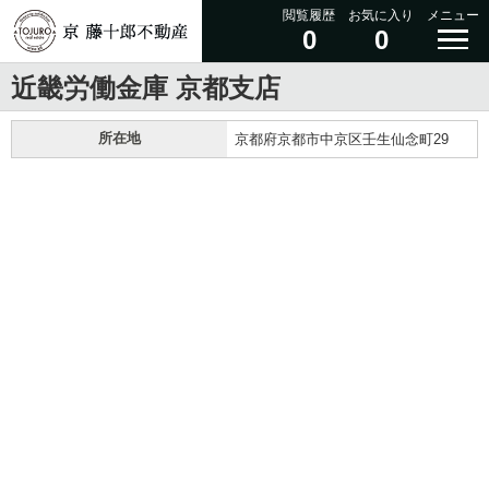
閲覧履歴
お気に入り
メニュー
0
0
近畿労働金庫 京都支店
所在地
京都府京都市中京区壬生仙念町29