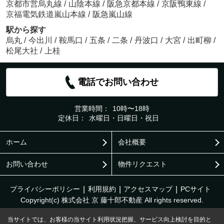
京都市営烏丸線
/
山陰本線
/
阪急京都本線
/
京阪鴨東線
/
京福電気鉄道嵐山本線
/
阪急嵐山線
駅から探す
烏丸
/
今出川
/
鞍馬口
/
五条
/
二条
/
丹波口
/
大宮
/
出町柳
/
松尾大社
/
上桂
電話でお問い合わせ
営業時間：
10時〜18時
定休日：
水曜日・日曜日・祝日
ホーム
会社概要
お問い合わせ
物件リクエスト
プライバシーポリシー
利用規約
アクセスマップ
PCサイト
Copyright(c) 株式会社 京 藤十郎不動産 All rights reserved.
当サイトでは、お客様の当サイト利用状況把握、サービス向上検討を目的と