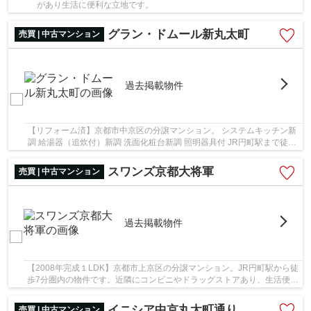
があり生活に便利な立地です。
グラン・ドムール新丸太町
売買 | 中古マンション
過去掲載物件
【リフォーム済】京都市中京区の分譲マンション。 システムキッチン新
調 給湯器（追炊付）新調 洗面化粧台新調 照明器具付 JR円町駅まで徒歩
5分の利便性の高い立地。 素敵な3DKのファ...
スワンズ京都大将軍
売買 | 中古マンション
過去掲載物件
【2008年完成１LDK】京都市上京区の分譲マンション。JR円町駅から徒
歩7分圏内の物件です。近隣にコンビニやドラッグストアあり、生活便利
な立地です。広々LDKに南向きバルコニー必須条...
イニシア中京丸太町通り
売買 | 中古マンション