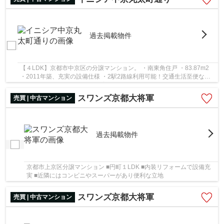
過去掲載物件
【４LDK】京都市中京区の分譲マンション。 ・南東角住戸 ・83.87m2
・2011年築、充実の設備仕様 ・2駅2路線利用可能！交通生活至便な立
地 ・中京アドレス ・ペット飼育可能（規約有） ...
スワンズ京都大将軍
売買 | 中古マンション
過去掲載物件
京都市上京区分譲マンション ■円町１LDK ■内装リフォームで設備充
実 ■近隣にはコンビニやスーパーがあり便利な立地
スワンズ京都大将軍
売買 | 中古マンション