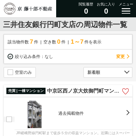
閲覧履歴
お気に入り
メニュー
0
0
三井住友銀行円町支店の周辺物件一覧
7
0
1～7
該当物件数
件
空き数
件
件を表示
変更
絞り込み条件：
なし
空室のみ
中京区西ノ京大炊御門町マンション
売買 | 一棟マンション
過去掲載物件
JR嵯峨野線円町駅まで徒歩５分の収益マンション。近隣にはスーパー