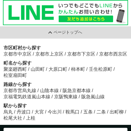
ページトップへ
市区町村から探す
京都市中京区
/
京都市上京区
/
京都市下京区
/
京都市西京区
町名から探す
聚楽廻西町
/
山田町
/
大原口町
/
柿本町
/
壬生松原町
/
松室扇田町
路線から探す
京都市営烏丸線
/
山陰本線
/
阪急京都本線
/
京福電気鉄道嵐山本線
/
京阪鴨東線
/
阪急嵐山線
駅から探す
烏丸
/
丹波口
/
大宮
/
今出川
/
鞍馬口
/
五条
/
二条
/
出町柳
/
松尾大社
/
上桂