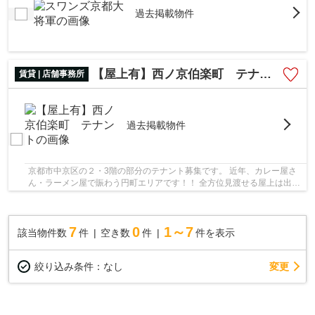
過去掲載物件
【屋上有】西ノ京伯楽町 テナント
賃貸 | 店舗事務所
過去掲載物件
京都市中京区の２・3階の部分のテナント募集です。 近年、カレー屋さ
ん・ラーメン屋で賑わう円町エリアです！！ 全方位見渡せる屋上は出入
りのみＯＫにつき、お仕事の休憩等も楽しみが...
7
0
1～7
該当物件数
件
空き数
件
件を表示
変更
絞り込み条件：
なし