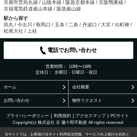
京都市営烏丸線
/
山陰本線
/
阪急京都本線
/
京阪鴨東線
/
京福電気鉄道嵐山本線
/
阪急嵐山線
駅から探す
烏丸
/
今出川
/
鞍馬口
/
五条
/
二条
/
丹波口
/
大宮
/
出町柳
/
松尾大社
/
上桂
電話でお問い合わせ
営業時間：
10時〜18時
定休日：
水曜日・日曜日・祝日
ホーム
会社概要
お問い合わせ
物件リクエスト
プライバシーポリシー
利用規約
アクセスマップ
PCサイト
Copyright(c) 株式会社 京 藤十郎不動産 All rights reserved.
当サイトでは、お客様の当サイト利用状況把握、サービス向上検討を目的と