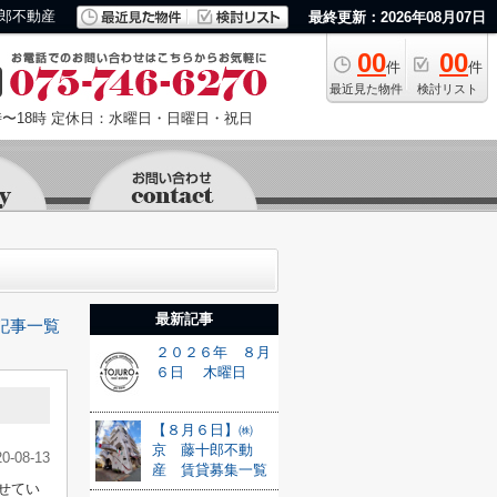
郎不動産
最終更新：2026年08月07日
00
00
件
件
最近見た物件
検討リスト
〜18時
定休日：水曜日・日曜日・祝日
最新記事
記事一覧
２０２６年 ８月
６日 木曜日
【８月６日】㈱
京 藤十郎不動
20-08-13
産 賃貸募集一覧
せてい