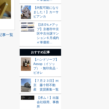
【内覧可能になり
ました！】カーサ
ビアンカ
【18.0％➚アッ
プ】京都市中京
区中古分譲マン
記事一覧
ション６月成約
㎡単価前...
おすすめ記事
【ハンドソープ】
Aesop（イソッ
プ）・無印良品・
ビオレ
【７月２３日】㈱
京 藤十郎不動
産 賃貸募集一覧
【求ム！】出版
会社様用、事務
所