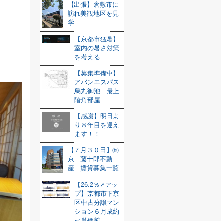
【出張】倉敷市に
訪れ美観地区を見
学
【京都市猛暑】
室内の暑さ対策
を考える
【募集準備中】
アバンエスパス
烏丸御池 最上
階角部屋
【感謝】明日よ
り８年目を迎え
ます！！
【７月３０日】㈱
京 藤十郎不動
産 賃貸募集一覧
【26.2％➚アッ
プ】京都市下京
区中古分譲マン
ション６月成約
㎡単価前...