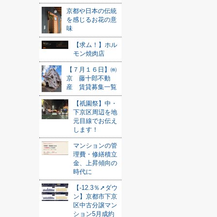
京都や日本の伝統
を感じるお花の意
味
【求ム！】ホル
モン焼肉店
【７月１６日】㈱
京 藤十郎不動
産 賃貸募集一覧
【祇園祭】中・
下京区周辺を地
元目線でお伝え
します！
マンションの管
理費・修繕積立
金、上昇傾向の
時代に
【-12.3％➚ダウ
ン】京都市下京
区中古分譲マン
ション5月成約