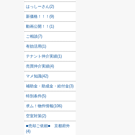
はっしーさん(2)
新価格！！！(9)
動画公開！！(1)
ご相談(7)
有効活用(1)
テナント仲介実績(1)
売買仲介実績(4)
マメ知識(42)
補助金・助成金・給付金(3)
特別条件(5)
求ム！物件情報(106)
空室対策(2)
■売却ご依頼■ 京都府外
(4)