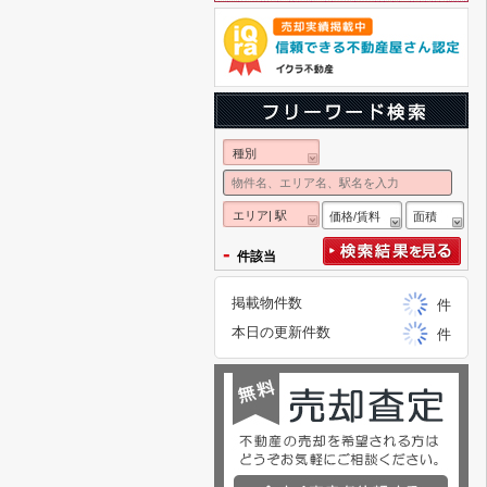
種別
エリア| 駅
価格/賃料
面積
-
件該当
掲載物件数
件
本日の更新件数
件