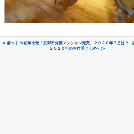
≪ 前へ｜ ☆前年比較！京都市分譲マンション売買、２０２０年７月は？
２０２０年のお盆明け｜次へ ≫