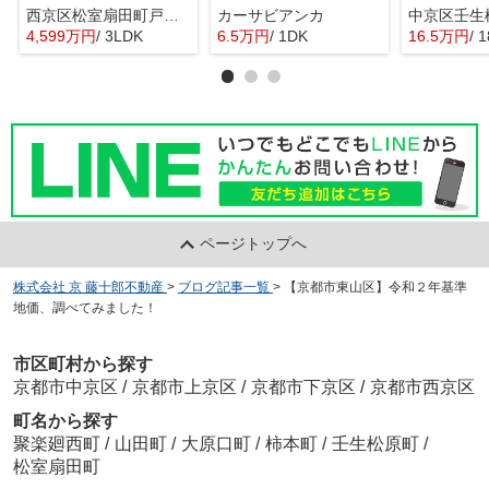
西京区松室扇田町戸建て
カーサビアンカ
4,599万円
/ 3LDK
6.5万円
/ 1DK
16.5万円
/ 
ページトップへ
株式会社 京 藤十郎不動産
>
ブログ記事一覧
>
【京都市東山区】令和２年基準
地価、調べてみました！
市区町村から探す
京都市中京区
/
京都市上京区
/
京都市下京区
/
京都市西京区
町名から探す
聚楽廻西町
/
山田町
/
大原口町
/
柿本町
/
壬生松原町
/
松室扇田町