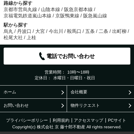
路線から探す
京都市営烏丸線
/
山陰本線
/
阪急京都本線
/
京福電気鉄道嵐山本線
/
京阪鴨東線
/
阪急嵐山線
駅から探す
烏丸
/
丹波口
/
大宮
/
今出川
/
鞍馬口
/
五条
/
二条
/
出町柳
/
松尾大社
/
上桂
電話でお問い合わせ
営業時間：
10時〜18時
定休日：
水曜日・日曜日・祝日
ホーム
会社概要
お問い合わせ
物件リクエスト
プライバシーポリシー
利用規約
アクセスマップ
PCサイト
Copyright(c) 株式会社 京 藤十郎不動産 All rights reserved.