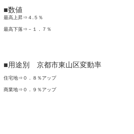
■数値
最高上昇⇒４.５％
最高下落⇒－１．７％
■用途別 京都市東山区変動率
住宅地⇒０．８％アップ
商業地⇒０．９％アップ