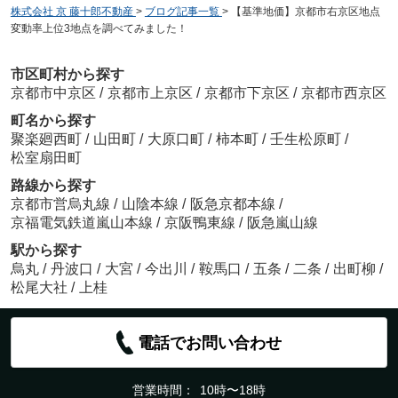
株式会社 京 藤十郎不動産
>
ブログ記事一覧
>
【基準地価】京都市右京区地点
変動率上位3地点を調べてみました！
市区町村から探す
京都市中京区
/
京都市上京区
/
京都市下京区
/
京都市西京区
町名から探す
聚楽廻西町
/
山田町
/
大原口町
/
柿本町
/
壬生松原町
/
松室扇田町
路線から探す
京都市営烏丸線
/
山陰本線
/
阪急京都本線
/
京福電気鉄道嵐山本線
/
京阪鴨東線
/
阪急嵐山線
駅から探す
烏丸
/
丹波口
/
大宮
/
今出川
/
鞍馬口
/
五条
/
二条
/
出町柳
/
松尾大社
/
上桂
電話でお問い合わせ
営業時間：
10時〜18時