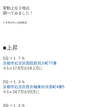
変動上位３地点
調べてみました！
※令和元年と比較数値
■上昇
1位⇒１.７％
京都市右京区西院西貝川町77番
※1㎡17.8万が18.1万に
2位⇒１.３％
京都市右京区西京極東向河原町4番5
※1㎡24.7万が25万に
3位⇒１.２％