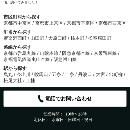
価、調べてみました！
市区町村から探す
京都市中京区
/
京都市上京区
/
京都市下京区
/
京都市西京区
町名から探す
聚楽廻西町
/
山田町
/
大原口町
/
柿本町
/
松室扇田町
路線から探す
京都市営烏丸線
/
山陰本線
/
阪急京都本線
/
京阪鴨東線
/
京福電気鉄道嵐山本線
/
阪急嵐山線
駅から探す
烏丸
/
今出川
/
鞍馬口
/
五条
/
二条
/
丹波口
/
大宮
/
出町柳
/
松尾大社
/
上桂
電話でお問い合わせ
営業時間：
10時〜18時
定休日：
水曜日・日曜日・祝日