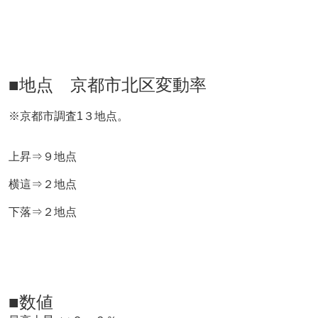
■地点 京都市北区変動率
※京都市調査1３地点。
上昇⇒９地点
横這⇒２地点
下落⇒２地点
■数値