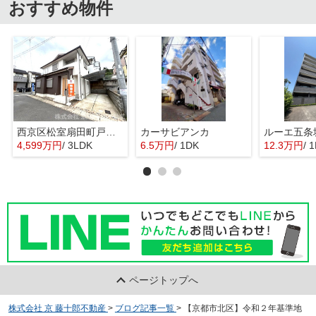
おすすめ物件
西京区松室扇田町戸建て
カーサビアンカ
ルーエ五条
4,599万円
/ 3LDK
6.5万円
/ 1DK
12.3万円
/ 
ページトップへ
株式会社 京 藤十郎不動産
>
ブログ記事一覧
>
【京都市北区】令和２年基準地