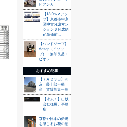
ビアンカ
【18.0％➚アッ
プ】京都市中京
区中古分譲マン
ション６月成約
㎡単価前...
【ハンドソープ】
Aesop（イソッ
プ）・無印良品・
ビオレ
おすすめ記事
【７月２３日】㈱
京 藤十郎不動
産 賃貸募集一覧
【求ム！】出版
会社様用、事務
所
京都や日本の伝統
を感じるお花の意