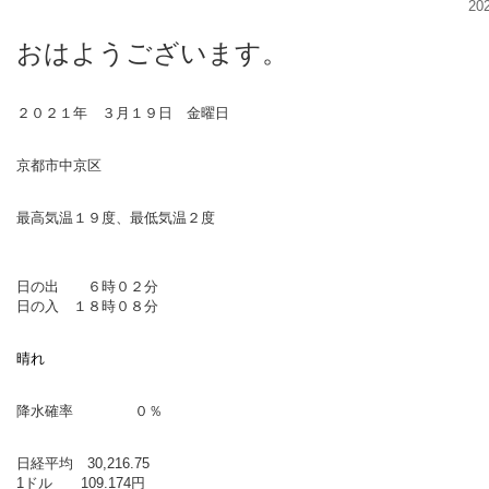
20
おはようございます。
２０２１年 ３月１９日 金曜日
京都市中京区
最高気温１９度、最低気温２度
日の出 ６時０２分
日の入 １８時０８分
晴れ
降水確率 ０％
日経平均 30,216.75
1ドル 109.174円