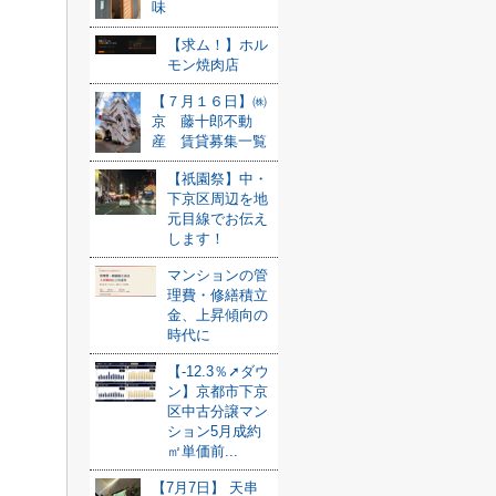
味
【求ム！】ホル
モン焼肉店
【７月１６日】㈱
京 藤十郎不動
産 賃貸募集一覧
【祇園祭】中・
下京区周辺を地
元目線でお伝え
します！
マンションの管
理費・修繕積立
金、上昇傾向の
時代に
【-12.3％➚ダウ
ン】京都市下京
区中古分譲マン
ション5月成約
㎡単価前...
【7月7日】 天串