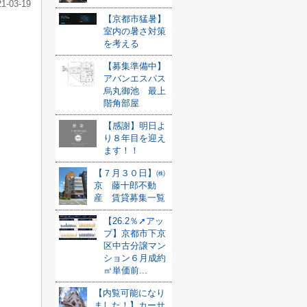
21-03-19
【京都市猛暑】
室内の暑さ対策
を考える
【募集準備中】
アバンエスパス
烏丸御池 最上
階角部屋
【感謝】明日よ
り８年目を迎え
ます！！
【７月３０日】㈱
京 藤十郎不動
産 賃貸募集一覧
【26.2％➚アッ
プ】京都市下京
区中古分譲マン
ション６月成約
㎡単価前...
【内覧可能になり
ました！】カーサ