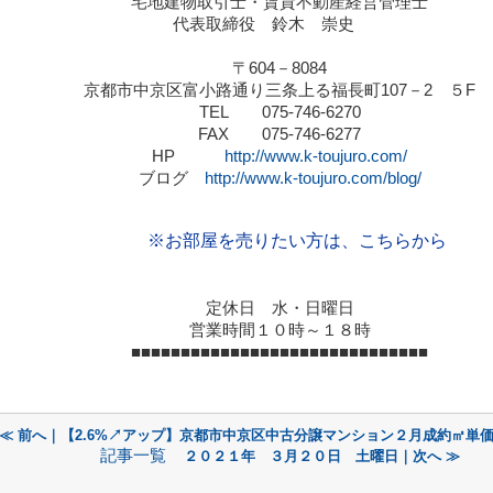
宅地建物取引士・賃貸不動産経営管理士
代表取締役 鈴木 崇史
〒
604
－
8084
京都市中京区富小路通り三条上る福長町
107
－
2
５
F
TEL
075-746-6270
FAX
075-746-6277
HP
http://www.k-toujuro.com/
ブログ
http://www.k-toujuro.com/blog/
※お部屋を売りたい方は、こちらから
定休日 水・日曜日
営業時間１０時～１８時
■■■■■■■■■■■■■■■■■■■■■■■■■■■■■■
≪ 前へ｜【2.6%↗アップ】京都市中京区中古分譲マンション２月成約㎡単
記事一覧
２０２１年 ３月２０日 土曜日｜次へ ≫