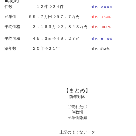
■成約
件数 １２件⇒２４件
対比 ２００％
㎡単価 ６９．７万円⇒５７．７万円
対比 -17.3%
平均価格 ３，１６３万⇒２，８４３万円
対比 -10.1％
平均面積 ４５．３㎡⇒４９．２７㎡
対比 ８．６%
築年数 ２０年⇒２１年
対比 約２年
【まとめ】
前年対比
〇売れた〇
件数増
㎡単価微減
上記のようなデータ