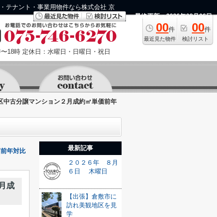
ン・テナント・事業用物件なら株式会社 京
最終更新：2026年08月06日
00
00
件
件
最近見た物件
検討リスト
〜18時
定休日：水曜日・日曜日・祝日
下京区中古分譲マンション２月成約㎡単価前年
最新記事
価前年対比
２０２６年 ８月
６日 木曜日
月成
【出張】倉敷市に
訪れ美観地区を見
学