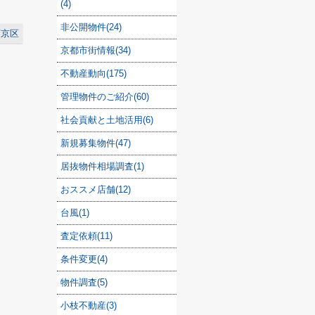
(4)
非公開物件(24)
下京区
京都市街情報(34)
不動産動向(175)
管理物件のご紹介(60)
社会貢献と土地活用(6)
新規募集物件(47)
居抜物件相場調査(1)
おススメ店舗(12)
台風(1)
査定依頼(11)
条件変更(4)
物件調査(5)
小枝不動産(3)