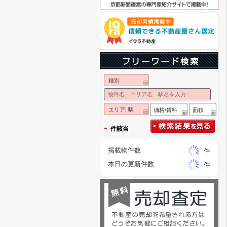
種別
エリア| 駅
価格/賃料
面積
-
件該当
掲載物件数
件
本日の更新件数
件