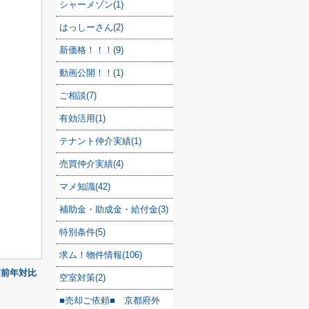
シャーメゾン(1)
はっしーさん(2)
新価格！！！(9)
動画公開！！(1)
ご相談(7)
有効活用(1)
テナント仲介実績(1)
売買仲介実績(4)
マメ知識(42)
補助金・助成金・給付金(3)
特別条件(5)
求ム！物件情報(106)
価前年対比
空室対策(2)
■売却ご依頼■ 京都府外