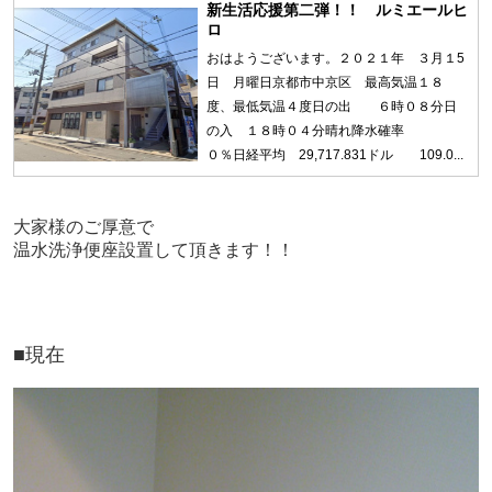
新生活応援第二弾！！ ルミエールヒ
ロ
おはようございます。２０２１年 ３月１5
日 月曜日京都市中京区 最高気温１８
度、最低気温４度日の出 ６時０８分日
の入 １８時０４分晴れ降水確率
０％日経平均 29,717.831ドル 109.0...
大家様のご厚意で
温水洗浄便座設置して頂きます！！
■現在