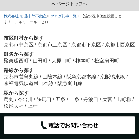
ページトップへ
株式会社 京 藤十郎不動産
>
ブログ記事一覧
>
【温水洗浄便座設置しま
す！！】ルミエール・ヒロ
市区町村から探す
京都市中京区
/
京都市上京区
/
京都市下京区
/
京都市西京区
町名から探す
聚楽廻西町
/
山田町
/
大原口町
/
柿本町
/
松室扇田町
路線から探す
京都市営烏丸線
/
山陰本線
/
阪急京都本線
/
京阪鴨東線
/
京福電気鉄道嵐山本線
/
阪急嵐山線
駅から探す
烏丸
/
今出川
/
鞍馬口
/
五条
/
二条
/
丹波口
/
大宮
/
出町柳
/
松尾大社
/
上桂
電話でお問い合わせ