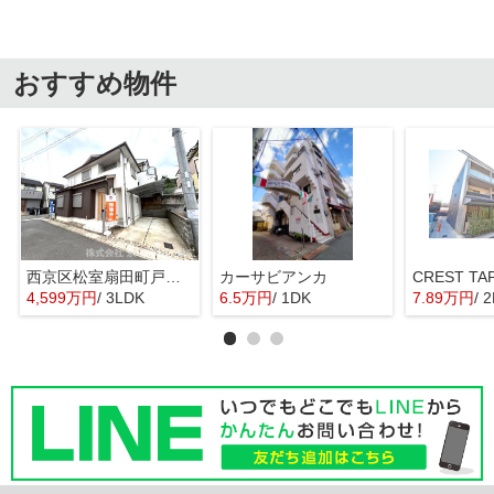
おすすめ物件
西京区松室扇田町戸建て
カーサビアンカ
CREST T
4,599万円
/ 3LDK
6.5万円
/ 1DK
7.89万円
/ 