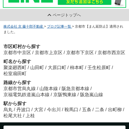
ページトップへ
株式会社 京 藤十郎不動産
>
ブログ記事一覧
>
京都市【まん延防止】適用され
ました。
市区町村から探す
京都市中京区
/
京都市上京区
/
京都市下京区
/
京都市西京区
町名から探す
聚楽廻西町
/
山田町
/
大原口町
/
柿本町
/
壬生松原町
/
松室扇田町
路線から探す
京都市営烏丸線
/
山陰本線
/
阪急京都本線
/
京福電気鉄道嵐山本線
/
京阪鴨東線
/
阪急嵐山線
駅から探す
烏丸
/
丹波口
/
大宮
/
今出川
/
鞍馬口
/
五条
/
二条
/
出町柳
/
松尾大社
/
上桂