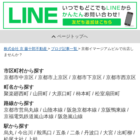
ページトップへ
株式会社 京 藤十郎不動産
>
ブログ記事一覧
>
京都イマージアムビルで出店し
ませんか？
市区町村から探す
京都市中京区
/
京都市上京区
/
京都市下京区
/
京都市西京区
町名から探す
聚楽廻西町
/
山田町
/
大原口町
/
柿本町
/
松室扇田町
路線から探す
京都市営烏丸線
/
山陰本線
/
阪急京都本線
/
京阪鴨東線
/
京福電気鉄道嵐山本線
/
阪急嵐山線
駅から探す
烏丸
/
今出川
/
鞍馬口
/
五条
/
二条
/
丹波口
/
大宮
/
出町柳
/
松尾大社
/
上桂