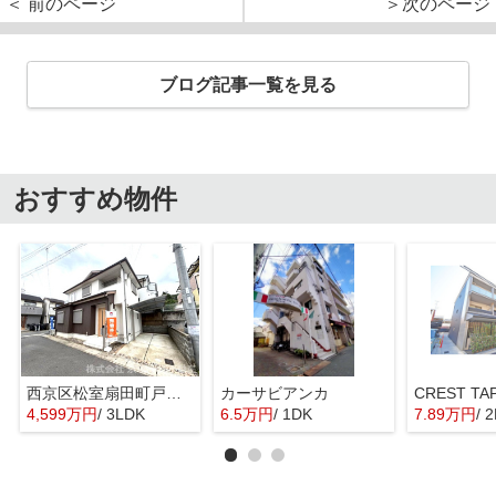
＜ 前のページ
＞次のページ
ブログ記事一覧を見る
おすすめ物件
西京区松室扇田町戸建て
カーサビアンカ
CREST T
4,599万円
/ 3LDK
6.5万円
/ 1DK
7.89万円
/ 