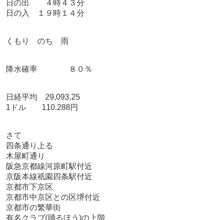
日の出 ４時４３分
日の入 １９時１４分
くもり のち 雨
降水確率 ８０％
日経平均 29,093.25
1ドル 110.288円
さて
四条通り上る
木屋町通り
阪急京都線河原町駅付近
京阪本線祇園四条駅付近
京都市下京区
京都市中京区との区堺付近
京都市の繁華街
有名クラブ(踊るほう)の上階