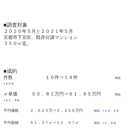
■調査対象
２０２０年５月と２０２１年５月
京都市下京区、既存分譲マンション
３５０㎡迄。
■成約
件数 １０件⇒１４件
対比
+４０％
㎡単価 ５０．８１万円⇒６１．９５万円
対比
+
２１．９%
平均価格 ２，６２０万⇒３，２５６万円
対比
+
２４．３％
平均面積 ５１．５７㎡⇒５２．５７㎡
対比
+
１．９％