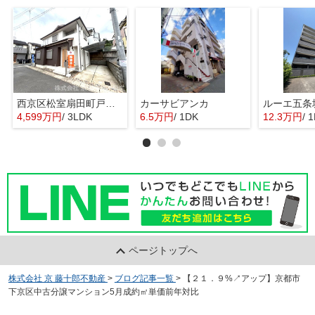
西京区松室扇田町戸建て
カーサビアンカ
ルーエ五条
4,599万円
/ 3LDK
6.5万円
/ 1DK
12.3万円
/ 
ページトップへ
株式会社 京 藤十郎不動産
>
ブログ記事一覧
>
【２１．９%↗アップ】京都市
下京区中古分譲マンション5月成約㎡単価前年対比