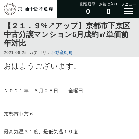
閲覧履歴
お気に入り
メニュー
0
0
【２１．９%↗アップ】京都市下京区
中古分譲マンション5月成約㎡単価前
年対比
2021-06-25
カテゴリ：
不動産動向
おはようございます。
２０２１年 ６月２５日 金曜日
京都市中京区
最高気温３１度、最低気温１９度