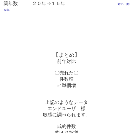
築年数 ２０年⇒１５年
対比 約
５年
【まとめ】
前年対比
〇売れた〇
件数増
㎡単価増
上記のようなデータ
エンドユーザ―様
敏感に調べられます。
成約件数
約４０%増