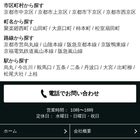
市区町村から探す
京都市中京区
/
京都市上京区
/
京都市下京区
/
京都市西京区
町名から探す
聚楽廻西町
/
山田町
/
大原口町
/
柿本町
/
松室扇田町
路線から探す
京都市営烏丸線
/
山陰本線
/
阪急京都本線
/
京阪鴨東線
/
京福電気鉄道嵐山本線
/
阪急嵐山線
駅から探す
烏丸
/
今出川
/
鞍馬口
/
五条
/
二条
/
丹波口
/
大宮
/
出町柳
/
松尾大社
/
上桂
電話でお問い合わせ
営業時間：
10時〜18時
定休日：
水曜日・日曜日・祝日
ホーム
会社概要