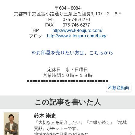
〒
604
－
8084
京都市中京区富小路通り三条上る福長町
107
－
2
５
F
TEL
075-746-6270
FAX
075-746-6277
HP
http://www.k-toujuro.com/
ブログ
http://www.k-toujuro.com/blog/
※お部屋を売りたい方は、こちらから
定休日 水・日曜日
営業時間１０時～１８時
■■■■■■■■■■■■■■■■■■■■■■■■■■■■■■
不動産動向
この記事を書いた人
鈴木 崇史
『大切な人を紹介したい』『ご縁が続く』『地域
貢献』がモットーです。
地域の皆様の日常のお悩みに