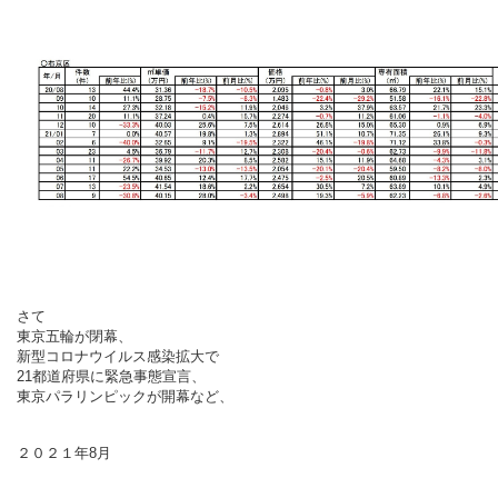
さて
東京五輪が閉幕、
新型コロナウイルス感染
拡
大で
21
都道府県に緊急事態宣言、
東京パラリンピックが開幕など、
２０２１年8月