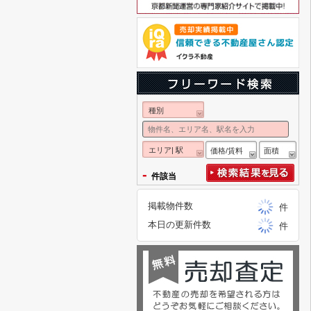
種別
エリア| 駅
価格/賃料
面積
-
件該当
掲載物件数
件
本日の更新件数
件