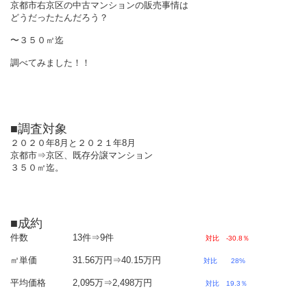
京都市右京区の中古マンションの販売事情は
どうだったたんだろう？
〜３５０㎡迄
調べてみました！！
■調査対象
２０２０年8月と２０２１年8月
京都市⇒京区、既存分譲マンション
３５０㎡迄。
■成約
件数 13件⇒9件
対比 -30.8％
㎡単価 31.56万円⇒40.15万円
対比 28%
平均価格 2,095万⇒2,498万円
対比 19.3％