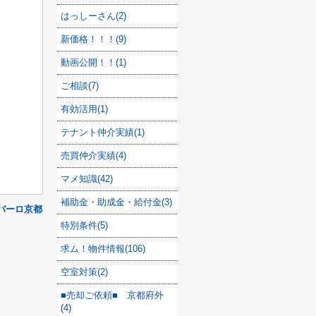
はっしーさん(2)
新価格！！！(9)
動画公開！！(1)
ご相談(7)
有効活用(1)
テナント仲介実績(1)
売買仲介実績(4)
マメ知識(42)
補助金・助成金・給付金(3)
カバーロ京都
特別条件(5)
求ム！物件情報(106)
空室対策(2)
■売却ご依頼■ 京都府外
(4)