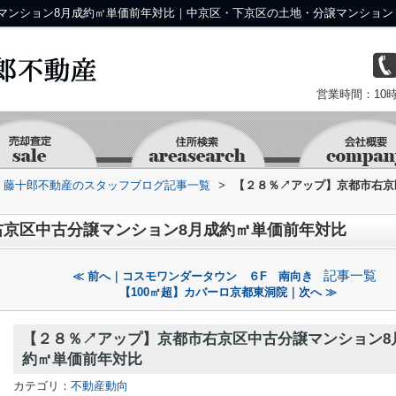
マンション8月成約㎡単価前年対比｜中京区・下京区の土地・分譲マンション
営業時間：10時
京 藤十郎不動産のスタッフブログ記事一覧
>
【２８％↗アップ】京都市右京
右京区中古分譲マンション8月成約㎡単価前年対比
記事一覧
≪ 前へ｜コスモワンダータウン ６F 南向き
【100㎡超】カバーロ京都東洞院｜次へ ≫
【２８％↗アップ】京都市右京区中古分譲マンション8
約㎡単価前年対比
カテゴリ：
不動産動向