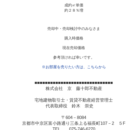
成約㎡単価
約２８％増
売却中・売却検討中のみなさま
購入時価格
現在売却価格
参考頂ければ幸いです。
※お部屋を売りたい方は、こちらから
■■■■■■■■■■■■■■■■■■■■■■■■■■■■■■
株式会社 京 藤十郎不動産
宅地建物取引士・賃貸不動産経営管理士
代表取締役 鈴木 崇史
〒
604
－
8084
京都市中京区富小路通り三条上る福長町
107
－
2
５
F
TEL
075-746-6270