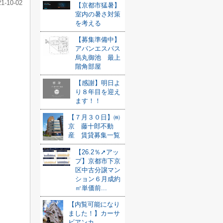
21-10-02
【京都市猛暑】
室内の暑さ対策
を考える
【募集準備中】
アバンエスパス
烏丸御池 最上
階角部屋
【感謝】明日よ
り８年目を迎え
ます！！
【７月３０日】㈱
京 藤十郎不動
産 賃貸募集一覧
【26.2％➚アッ
プ】京都市下京
区中古分譲マン
ション６月成約
㎡単価前...
【内覧可能になり
ました！】カーサ
ビアンカ