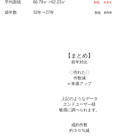
平均面積 66.79㎡⇒62.23㎡
対比 -6.8％
築年数 32年⇒27年
対比 約5年
【まとめ】
前年対比
〇売れた〇
件数減
㎡単価アップ
上記のようなデータ
エンドユーザ―様
敏感に調べられます。
成約件数
約３０%減