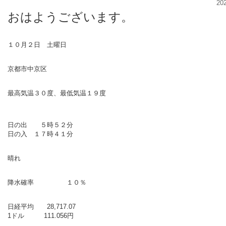
20
おはようございます。
１０月２日 土曜日
京都市中京区
最高気温３０度、最低気温１９度
日の出 ５時５２分
日の入 １７時４１分
晴れ
降水確率 １０％
日経平均 28,717.07
1ドル 111.056円