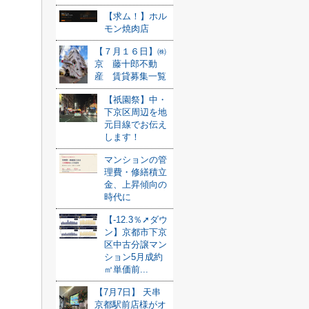
【求ム！】ホル
モン焼肉店
【７月１６日】㈱
京 藤十郎不動
産 賃貸募集一覧
【祇園祭】中・
下京区周辺を地
元目線でお伝え
します！
マンションの管
理費・修繕積立
金、上昇傾向の
時代に
【-12.3％➚ダウ
ン】京都市下京
区中古分譲マン
ション5月成約
㎡単価前...
【7月7日】 天串
京都駅前店様がオ