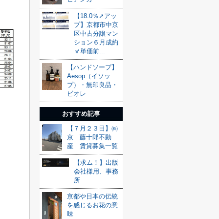
【18.0％➚アッ
プ】京都市中京
区中古分譲マン
ション６月成約
㎡単価前...
【ハンドソープ】
Aesop（イソッ
プ）・無印良品・
ビオレ
おすすめ記事
【７月２３日】㈱
京 藤十郎不動
産 賃貸募集一覧
【求ム！】出版
会社様用、事務
所
京都や日本の伝統
を感じるお花の意
味