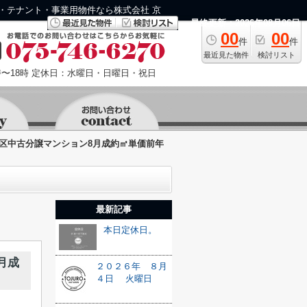
・テナント・事業用物件なら株式会社 京
最終更新：2026年08月06日
00
00
件
件
最近見た物件
検討リスト
〜18時
定休日：水曜日・日曜日・祝日
区中古分譲マンション8月成約㎡単価前年
最新記事
本日定休日。
月成
２０２６年 ８月
４日 火曜日