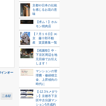
京都や日本の伝統
を感じるお花の意
味
【求ム！】ホル
モン焼肉店
【７月１６日】㈱
京 藤十郎不動
産 賃貸募集一覧
【祇園祭】中・
下京区周辺を地
元目線でお伝え
します！
マンションの管
バインオー
理費・修繕積立
金、上昇傾向の
時代に
【-12.3％➚ダウ
二条駅
ン】京都市下京
区中古分譲マン
ション5月成約