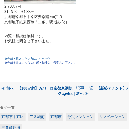
2,798万円
3ＬＤＫ 64.35㎡
京都府京都市中京区聚楽廻南町1-9
京都地下鉄東西線「二条」駅 徒歩6分
内覧・相談は無料です。
お気軽に問合せ下さいませ。
※売却・購入したい方はこちらから
※売却査定はこちらに住所・物件名・号室入力下さい。
記事一覧
≪ 前へ｜【100㎡超】カバーロ京都東洞院
【新築テナント】
クageha｜次へ ≫
タグ一覧
京都市中京区
二条城前
京都市
分譲マンション
リノベーション
三条商店街