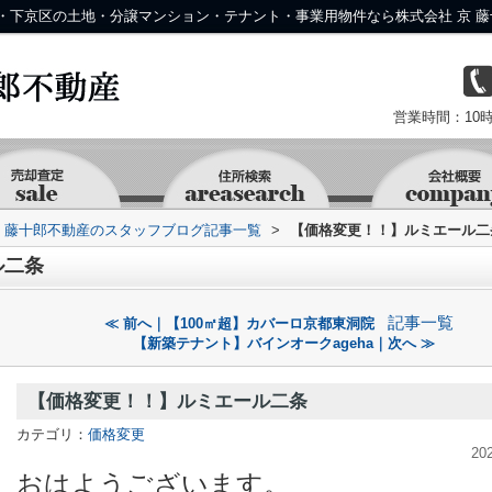
・下京区の土地・分譲マンション・テナント・事業用物件なら株式会社 京 藤
営業時間：10時
京 藤十郎不動産のスタッフブログ記事一覧
>
【価格変更！！】ルミエール二
ル二条
記事一覧
≪ 前へ｜【100㎡超】カバーロ京都東洞院
【新築テナント】バインオークageha｜次へ ≫
【価格変更！！】ルミエール二条
カテゴリ：
価格変更
20
おはようございます。