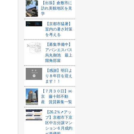
【出張】倉敷市に
訪れ美観地区を見
学
【京都市猛暑】
室内の暑さ対策
を考える
【募集準備中】
アバンエスパス
烏丸御池 最上
階角部屋
【感謝】明日よ
り８年目を迎え
ます！！
【７月３０日】㈱
京 藤十郎不動
産 賃貸募集一覧
【26.2％➚アッ
プ】京都市下京
区中古分譲マン
ション６月成約
㎡単価前...