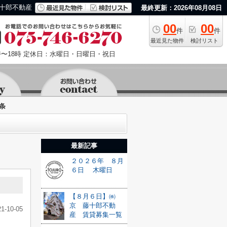
十郎不動産
最終更新：2026年08月08日
00
00
件
件
最近見た物件
検討リスト
〜18時
定休日：水曜日・日曜日・祝日
条
最新記事
２０２６年 ８月
６日 木曜日
【８月６日】㈱
京 藤十郎不動
21-10-05
産 賃貸募集一覧