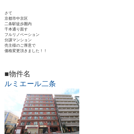
さて
京都市中京区
二条駅徒歩圏内
千本通り面す
フルリノベーション
分譲マンション
売主様のご厚意で
価格変更頂きました！！
■物件名
ルミエール二条