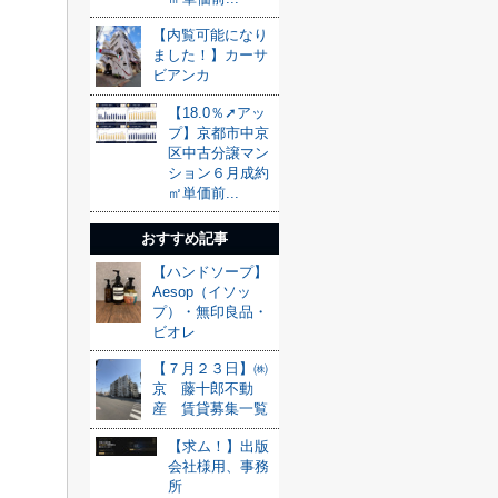
【内覧可能になり
ました！】カーサ
ビアンカ
【18.0％➚アッ
プ】京都市中京
区中古分譲マン
ション６月成約
㎡単価前...
おすすめ記事
【ハンドソープ】
Aesop（イソッ
プ）・無印良品・
ビオレ
【７月２３日】㈱
京 藤十郎不動
産 賃貸募集一覧
【求ム！】出版
会社様用、事務
所