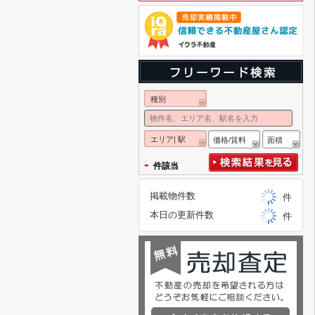
種別
エリア| 駅
価格/賃料
面積
-
件該当
掲載物件数
件
本日の更新件数
件