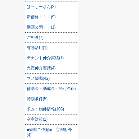
はっしーさん(2)
新価格！！！(9)
動画公開！！(1)
ご相談(7)
有効活用(1)
テナント仲介実績(1)
売買仲介実績(4)
マメ知識(42)
補助金・助成金・給付金(3)
特別条件(5)
求ム！物件情報(106)
空室対策(2)
■売却ご依頼■ 京都府外
(4)