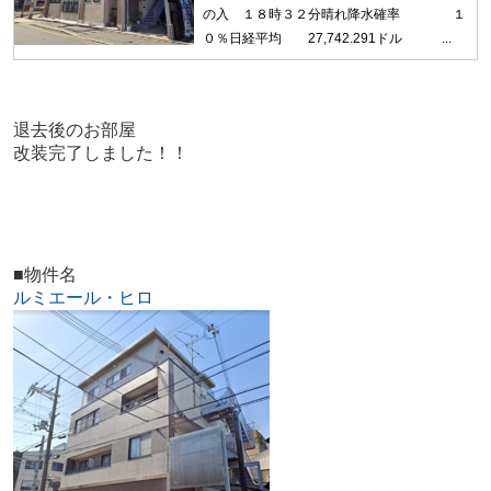
の入 １８時３２分晴れ降水確率 １
０％日経平均 27,742.291ドル ...
退去後のお部屋
改装完了しました！！
■物件名
ルミエール・ヒロ