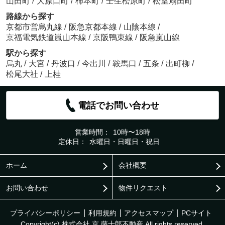
山田町
/
大原口町
/
柿本町
/
壬生松原町
/
松室扇田町
路線から探す
京都市営烏丸線
/
阪急京都本線
/
山陰本線
/
京福電気鉄道嵐山本線
/
京阪鴨東線
/
阪急嵐山線
駅から探す
烏丸
/
大宮
/
丹波口
/
今出川
/
鞍馬口
/
五条
/
出町柳
/
松尾大社
/
上桂
電話でお問い合わせ
営業時間：
10時〜18時
定休日：
水曜日・日曜日・祝日
ホーム
会社概要
お問い合わせ
物件リクエスト
プライバシーポリシー
利用規約
アクセスマップ
PCサイト
Copyright(c) 株式会社 京 藤十郎不動産 All rights reserved.