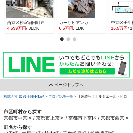
西京区松室扇田町戸建て
カーサビアンカ
4,599万円
/ 3LDK
6.5万円
/ 1DK
16.5万円
/ 
ページトップへ
株式会社 京 藤十郎不動産
>
ブログ記事一覧
>
【改装完了】ルミエール・ヒロ
市区町村から探す
京都市中京区
/
京都市上京区
/
京都市下京区
/
京都市西京区
町名から探す