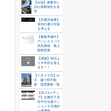
【出張】倉敷市に
訪れ美観地区を見
学
【京都市猛暑】
室内の暑さ対策
を考える
【募集準備中】
アバンエスパス
烏丸御池 最上
階角部屋
【感謝】明日よ
り８年目を迎え
ます！！
【７月３０日】㈱
京 藤十郎不動
産 賃貸募集一覧
【26.2％➚アッ
プ】京都市下京
区中古分譲マン
ション６月成約
㎡単価前...