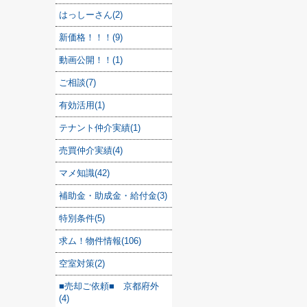
はっしーさん(2)
新価格！！！(9)
動画公開！！(1)
ご相談(7)
有効活用(1)
テナント仲介実績(1)
売買仲介実績(4)
マメ知識(42)
補助金・助成金・給付金(3)
特別条件(5)
求ム！物件情報(106)
空室対策(2)
■売却ご依頼■ 京都府外
(4)