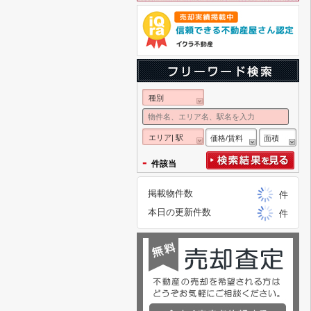
種別
エリア| 駅
価格/賃料
面積
-
件該当
掲載物件数
件
本日の更新件数
件