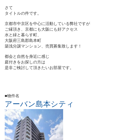
さて
タイトルの件です。
京都市中京区を中心に活動している弊社ですが
ご縁頂き、京都にも大阪にも好アクセス
水と緑と暮らす町、
大阪府三島郡島本町
築浅分譲マンション、売買募集致します！
都会と自然を身近に感じ
庭付きをお探しの方は
是非ご検討して頂きたいお部屋です。
■物件名
アーバン島本シティ