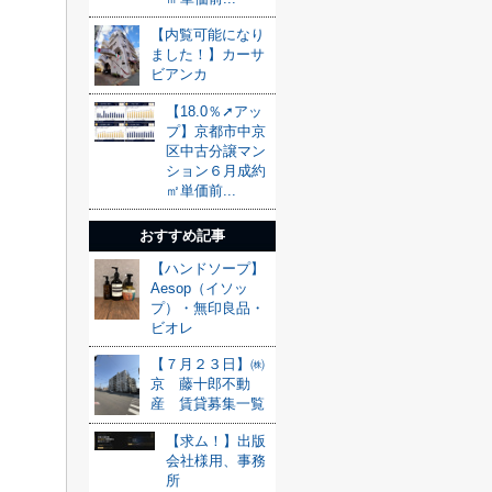
【内覧可能になり
ました！】カーサ
ビアンカ
【18.0％➚アッ
プ】京都市中京
区中古分譲マン
ション６月成約
㎡単価前...
おすすめ記事
【ハンドソープ】
Aesop（イソッ
プ）・無印良品・
ビオレ
【７月２３日】㈱
京 藤十郎不動
産 賃貸募集一覧
【求ム！】出版
会社様用、事務
所