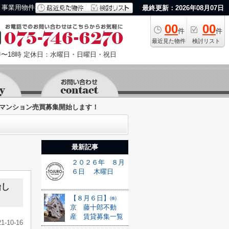
事業用物件なら株式会社 京 藤十郎不動産
最終更新：2026年08月07日
00
00
件
件
最近見た物件
検討リスト
〜18時
定休日：水曜日・日曜日・祝日
マンション売買募集開始します！
最新記事
２０２６年 ８月
６日 木曜日
始し
【８月６日】㈱
京 藤十郎不動
産 賃貸募集一覧
21-10-16