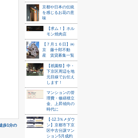
京都や日本の伝統
を感じるお花の意
味
【求ム！】ホル
モン焼肉店
【７月１６日】㈱
京 藤十郎不動
産 賃貸募集一覧
【祇園祭】中・
下京区周辺を地
元目線でお伝え
します！
マンションの管
理費・修繕積立
金、上昇傾向の
時代に
【-12.3％➚ダウ
ン】京都市下京
徒歩1分の
区中古分譲マン
ション5月成約