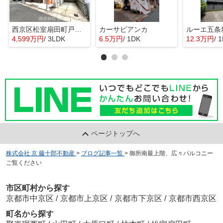
西京区松室扇田町戸建て
カーサビアンカ
ルーエ五条
4,599万円
/ 3LDK
6.5万円
/ 1DK
12.3万円
/ 
ページトップへ
株式会社 京 藤十郎不動産
>
ブログ記事一覧
>
御所南最上階、広々バルコニー
ご覧ください
市区町村から探す
京都市中京区
/
京都市上京区
/
京都市下京区
/
京都市西京区
町名から探す