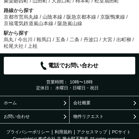
聚楽廻西町
/
山田町
/
大原口町
/
柿本町
/
松室扇田町
路線から探す
京都市営烏丸線
/
山陰本線
/
阪急京都本線
/
京阪鴨東線
/
京福電気鉄道嵐山本線
/
阪急嵐山線
駅から探す
烏丸
/
今出川
/
鞍馬口
/
五条
/
二条
/
丹波口
/
大宮
/
出町柳
/
松尾大社
/
上桂
電話でお問い合わせ
営業時間：
10時〜18時
定休日：
水曜日・日曜日・祝日
ホーム
会社概要
お問い合わせ
物件リクエスト
プライバシーポリシー
利用規約
アクセスマップ
PCサイト
Copyright(c) 株式会社 京 藤十郎不動産 All rights reserved.