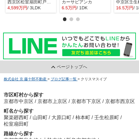
西京区松室扇田町戸建て
カーサビアンカ
4,599万円
/ 3LDK
6.5万円
/ 1DK
16.5万円
/ 
ページトップへ
株式会社 京 藤十郎不動産
>
ブログ記事一覧
>
クリスマスイブ
市区町村から探す
京都市中京区
/
京都市上京区
/
京都市下京区
/
京都市西京区
町名から探す
聚楽廻西町
/
山田町
/
大原口町
/
柿本町
/
壬生松原町
/
松室扇田町
路線から探す