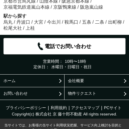
京都市営烏丸線
/
山陰本線
/
阪急京都本線
/
京福電気鉄道嵐山本線
/
京阪鴨東線
/
阪急嵐山線
駅から探す
烏丸
/
丹波口
/
大宮
/
今出川
/
鞍馬口
/
五条
/
二条
/
出町柳
/
松尾大社
/
上桂
電話でお問い合わせ
営業時間：
10時〜18時
定休日：
水曜日・日曜日・祝日
ホーム
会社概要
お問い合わせ
物件リクエスト
プライバシーポリシー
利用規約
アクセスマップ
PCサイト
Copyright(c) 株式会社 京 藤十郎不動産 All rights reserved.
当サイトでは、お客様の当サイト利用状況把握、サービス向上検討を目的と