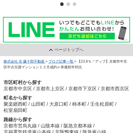
ページトップへ
株式会社 京 藤十郎不動産
>
ブログ記事一覧
>
【23.8％↗アップ】京都市中京
区中古分譲マンション１２月成約㎡単価前年対比
市区町村から探す
京都市中京区
/
京都市上京区
/
京都市下京区
/
京都市西京区
町名から探す
聚楽廻西町
/
山田町
/
大原口町
/
柿本町
/
壬生松原町
/
松室扇田町
路線から探す
京都市営烏丸線
/
山陰本線
/
阪急京都本線
/
京福電気鉄道嵐山本線
/
京阪鴨東線
/
阪急嵐山線