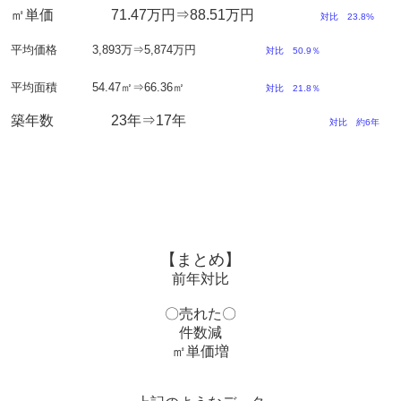
㎡単価 71.47万円⇒88.51万円
対比 23.8%
平均価格 3,893万⇒5,874万円
対比 50.9％
平均面積 54.47㎡⇒66.36㎡
対比 21.8％
築年数 23年⇒17年
対比 約6年
【まとめ】
前年対比
〇売れた〇
件数減
㎡単価増