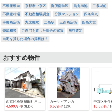
不動産動向
京都市中京区
御所南学区
烏丸御池
二条城前
不動産相場
不動産相場調査
分譲マンション
四条烏丸
寺町商店街
丸太町駅
二条駅
三条商店街
四条大宮
売却相談
ご自宅を貸した場合の家賃
無料査定
自宅を貸した場合の賃料は？
おすすめ物件
西京区松室扇田町戸建て
カーサビアンカ
4,599万円
/ 3LDK
6.5万円
/ 1DK
16.5万円
/ 