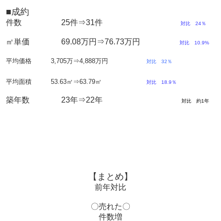
■成約
件数 25件⇒31件
対比 24％
㎡単価 69.08万円⇒76.73万円
対比 10.9%
平均価格 3,705万⇒4,888万円
対比 32％
平均面積 53.63㎡⇒63.79㎡
対比 18.9％
築年数 23年⇒22年
対比 約1年
【まとめ】
前年対比
〇売れた〇
件数増