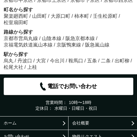
京都市中京区
/
京都市上京区
/
京都市下京区
/
京都市西京区
町名から探す
聚楽廻西町
/
山田町
/
大原口町
/
柿本町
/
壬生松原町
/
松室扇田町
路線から探す
京都市営烏丸線
/
山陰本線
/
阪急京都本線
/
京福電気鉄道嵐山本線
/
京阪鴨東線
/
阪急嵐山線
駅から探す
烏丸
/
丹波口
/
大宮
/
今出川
/
鞍馬口
/
五条
/
二条
/
出町柳
/
松尾大社
/
上桂
電話でお問い合わせ
営業時間：
10時〜18時
定休日：
水曜日・日曜日・祝日
ホーム
会社概要
お問い合わせ
物件リクエスト