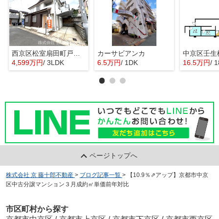
西京区松室扇田町戸建て
カーサビアンカ
4,599万円
/ 3LDK
6.5万円
/ 1DK
16.5万円
/ 
ページトップへ
株式会社 京 藤十郎不動産
>
ブログ記事一覧
>
【10.9％⇗アップ】京都市中京
区中古分譲マンション３月成約㎡単価前年対比
市区町村から探す