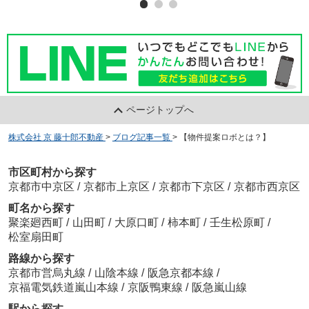
ページトップへ
株式会社 京 藤十郎不動産
>
ブログ記事一覧
>
【物件提案ロボとは？】
市区町村から探す
京都市中京区
/
京都市上京区
/
京都市下京区
/
京都市西京区
町名から探す
聚楽廻西町
/
山田町
/
大原口町
/
柿本町
/
壬生松原町
/
松室扇田町
路線から探す
京都市営烏丸線
/
山陰本線
/
阪急京都本線
/
京福電気鉄道嵐山本線
/
京阪鴨東線
/
阪急嵐山線
駅から探す