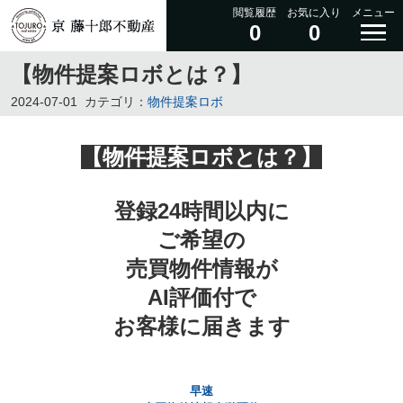
閲覧履歴
お気に入り
メニュー
0
0
【物件提案ロボとは？】
2024-07-01
カテゴリ：
物件提案ロボ
【
物件提案ロボとは？】
登録24時間以内に
ご希望の
売買物件情報が
AI評価付で
お客様に届きます
早速